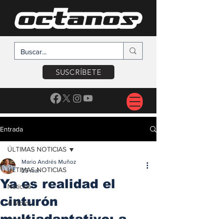
SUSCRÍBETE
Entrada
ÚLTIMAS NOTICIAS
Mario Andrés Muñoz
ÚLTIMAS NOTICIAS
25 mar
Ya es realidad el
Noticias
cinturón
A Motor
multiadaptativo; a