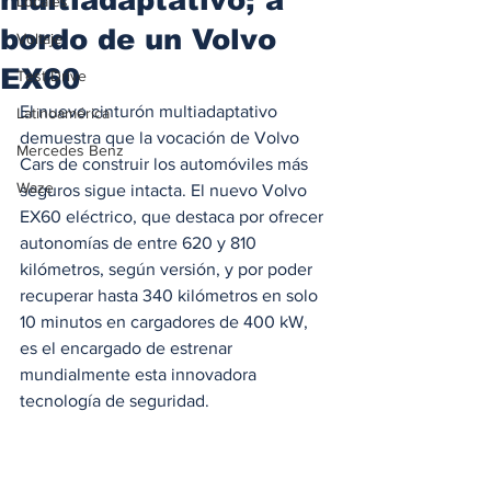
Locales
bordo de un Volvo
Voltaje
EX60
Test Drive
El nuevo cinturón multiadaptativo 
Latinoamérica
demuestra que la vocación de Volvo 
Mercedes Benz
Cars de construir los automóviles más 
Waze
seguros sigue intacta. El nuevo Volvo 
EX60 eléctrico, que destaca por ofrecer 
autonomías de entre 620 y 810 
kilómetros, según versión, y por poder 
recuperar hasta 340 kilómetros en solo 
10 minutos en cargadores de 400 kW, 
es el encargado de estrenar 
mundialmente esta innovadora 
tecnología de seguridad.