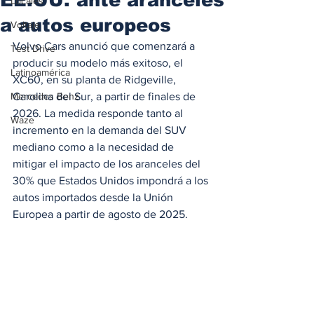
Locales
a autos europeos
Voltaje
Volvo Cars anunció que comenzará a 
Test Drive
producir su modelo más exitoso, el 
Latinoamérica
XC60, en su planta de Ridgeville, 
Mercedes Benz
Carolina del Sur, a partir de finales de 
2026. La medida responde tanto al 
Waze
incremento en la demanda del SUV 
mediano como a la necesidad de 
mitigar el impacto de los aranceles del 
30% que Estados Unidos impondrá a los 
autos importados desde la Unión 
Europea a partir de agosto de 2025. 