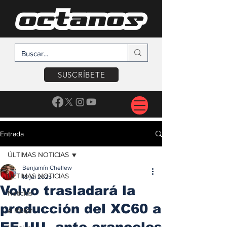
SUSCRÍBETE
Entrada
ÚLTIMAS NOTICIAS
Benjamín Chellew
ÚLTIMAS NOTICIAS
18 jul 2025
Volvo trasladará la
Noticias
producción del XC60 a
A Motor
EE.UU. ante aranceles