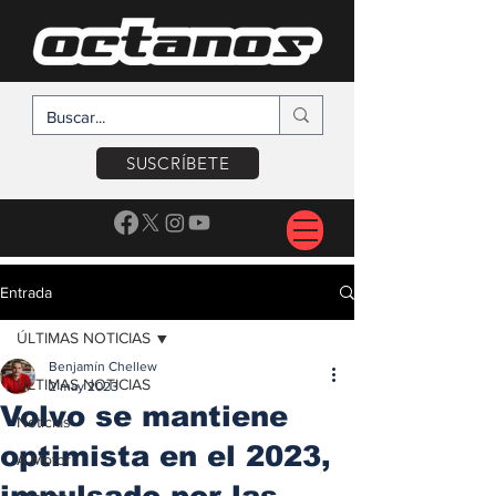
SUSCRÍBETE
Entrada
ÚLTIMAS NOTICIAS
Benjamín Chellew
ÚLTIMAS NOTICIAS
2 may 2023
Volvo se mantiene
Noticias
optimista en el 2023,
A Motor
impulsado por las