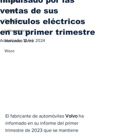
Locales
ventas de sus
Voltaje
vehículos eléctricos
Test Drive
en su primer trimestre
Latinoamérica
Actualizado:
12 feb 2024
Mercedes Benz
Waze
El fabricante de automóviles 
Volvo
 ha 
informado en su informe del primer 
trimestre de 2023 que se mantiene 