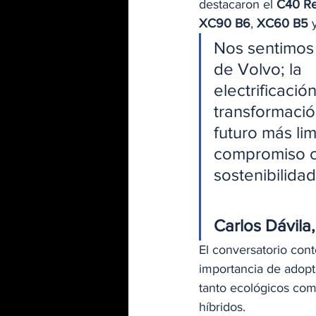
destacaron el 
C40 R
XC90 B6
, 
XC60 B5
 
Nos sentimos 
de Volvo; la
electrificació
transformació
futuro más li
compromiso c
sostenibilidad 
Carlos Dávil
El conversatorio cont
importancia de adopta
tanto ecológicos com
híbridos.