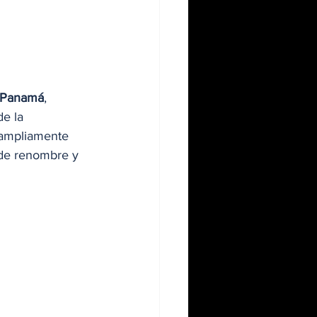
 Panamá
, 
e la 
 ampliamente 
 de renombre y 