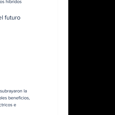
os híbridos 
 futuro 
 
 subrayaron la 
les beneficios, 
tricos e 