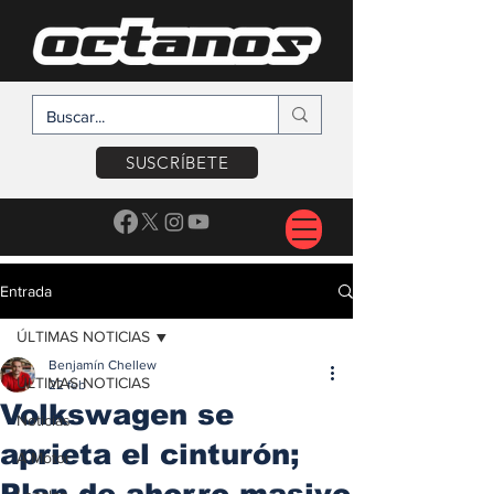
SUSCRÍBETE
Entrada
ÚLTIMAS NOTICIAS
Benjamín Chellew
ÚLTIMAS NOTICIAS
22 feb
Volkswagen se
Noticias
aprieta el cinturón;
A Motor
Plan de ahorro masivo