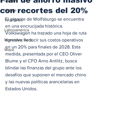
Locales
con recortes del 20%
Voltaje
El gigante de Wolfsburgo se encuentra 
Test Drive
en una encrucijada histórica. 
Latinoamérica
Volkswagen ha trazado una hoja de ruta 
Mercedes Benz
agresiva: reducir sus costos operativos 
en un 20% para finales de 2028. Esta 
Waze
medida, presentada por el CEO Oliver 
Blume y el CFO Arno Antlitz, busca 
blindar las finanzas del grupo ante los 
desafíos que suponen el mercado chino 
y las nuevas políticas arancelarias en 
Estados Unidos.