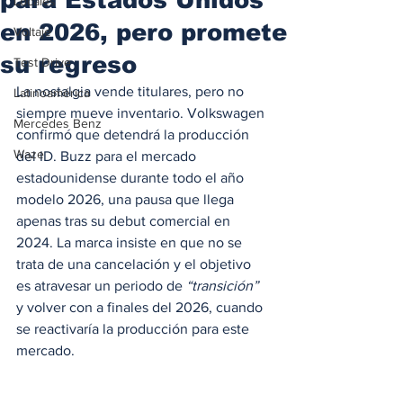
Locales
en 2026, pero promete
Voltaje
su regreso
Test Drive
La nostalgia vende titulares, pero no 
Latinoamérica
siempre mueve inventario. Volkswagen 
Mercedes Benz
confirmó que detendrá la producción 
Waze
del ID. Buzz para el mercado 
estadounidense durante todo el año 
modelo 2026, una pausa que llega 
apenas tras su debut comercial en 
2024. La marca insiste en que no se 
trata de una cancelación y el objetivo 
es atravesar un periodo de 
“transición”
y volver con a finales del 2026, cuando 
se reactivaría la producción para este 
mercado.