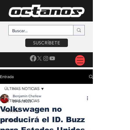
SUSCRÍBETE
Entrada
ÚLTIMAS NOTICIAS
Benjamín Chellew
ÚLTIMAS NOTICIAS
29 dic 2025
Volkswagen no
Noticias
producirá el ID. Buzz
A Motor
para Estados Unidos