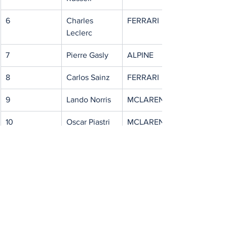
6
Charles 
FERRARI
Leclerc
7
Pierre Gasly
ALPINE
8
Carlos Sainz
FERRARI
9
Lando Norris
MCLAREN
10
Oscar Piastri
MCLAREN
11
Valtteri Bottas
ALFA 
ROMEO F
12
Nyck De Vries
ALPHATAURI
13
Zhou Guanyu
ALFA ROMEO
14
Alexander 
WILLIAMS