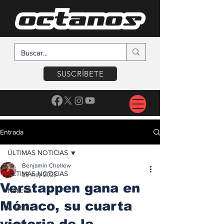
SUSCRÍBETE
Entrada
ÚLTIMAS NOTICIAS
Benjamín Chellew
ÚLTIMAS NOTICIAS
28 may 2023
Verstappen gana en
Noticias
Mónaco, su cuarta
A Motor
victoria de la