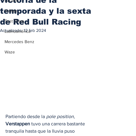
Locales
temporada y la sexta
Voltaje
de Red Bull Racing
Test Drive
Actualizado:
12 feb 2024
Latinoamérica
Mercedes Benz
Waze
Partiendo desde la 
pole position,
Verstappen
 tuvo una carrera bastante 
tranquila hasta que la lluvia puso 