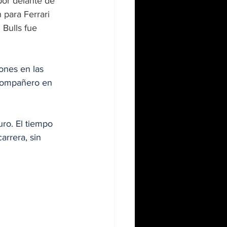
or delante de 
para Ferrari 
 Bulls fue 
ones en las 
 compañero en 
ro. El tiempo 
arrera, sin 