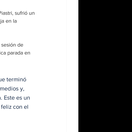
stri, sufrió un 
ja en la 
a sesión de 
ica parada en 
ue terminó 
 medios y, 
 Este es un 
feliz con el 