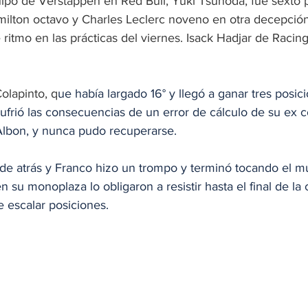
po de Verstappen en Red Bull, Yuki Tsunoda, fue sexto p
milton octavo y Charles Leclerc noveno en otra decepción 
ritmo en las prácticas del viernes. Isack Hadjar de Racing
olapinto, q
ue había largado 16° y llegó a ganar tres posici
 sufrió las consecuencias de un error de cálculo de su ex
Albon, y nunca pudo recuperarse. 
 de atrás y Franco hizo un trompo y terminó tocando el mu
 su monoplaza lo obligaron a resistir hasta el final de la c
e escalar posiciones.