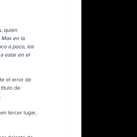
s, quien 
 Max en la 
co a poco, los 
 estar en el 
e el error de 
título de 
. 
n tercer lugar, 