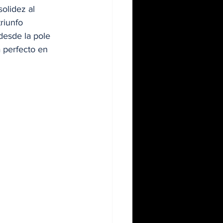
olidez al 
riunfo 
 desde la pole 
 perfecto en 