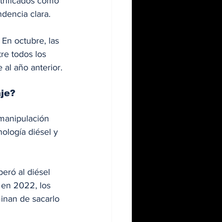
trificados como 
dencia clara.
En octubre, las 
re todos los 
 al año anterior.
je?
 manipulación 
ología diésel y 
eró al diésel 
 en 2022, los 
inan de sacarlo 