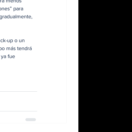
brá menos 
ones” para 
 gradualmente, 
ck-up o un 
mpo más tendrá 
 ya fue 