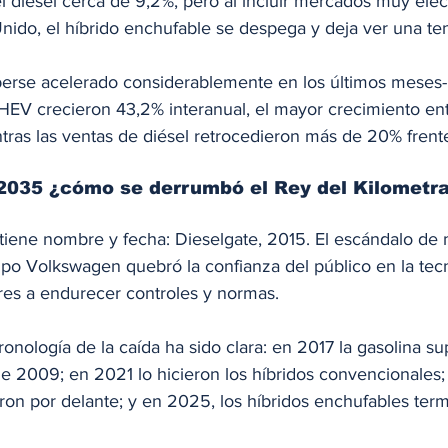
l diésel cerca de 9,2%, pero al incluir mercados muy elec
nido, el híbrido enchufable se despega y deja ver una ten
erse acelerado considerablemente en los últimos meses- 
HEV crecieron 43,2% interanual, el mayor crecimiento ent
tras las ventas de diésel retrocedieron más de 20% frente
 2035 ¿cómo se derrumbó el Rey del Kilometra
 tiene nombre y fecha: Dieselgate, 2015. El escándalo de
po Volkswagen quebró la confianza del público en la tecn
res a endurecer controles y normas. 
onología de la caída ha sido clara: en 2017 la gasolina sup
e 2009; en 2021 lo hicieron los híbridos convencionales;
ron por delante; y en 2025, los híbridos enchufables term