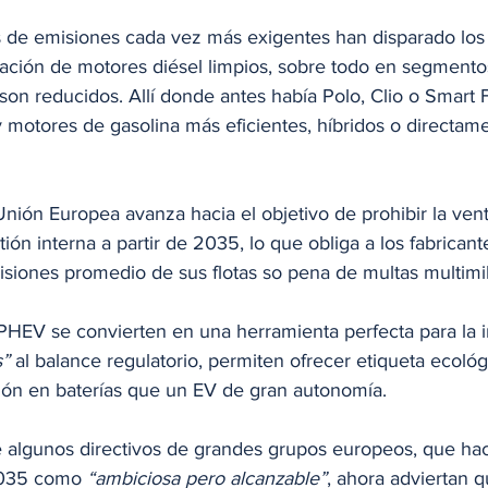
de emisiones cada vez más exigentes han disparado los 
ación de motores diésel limpios, sobre todo en segment
on reducidos. Allí donde antes había Polo, Clio o Smart
 motores de gasolina más eficientes, híbridos o directam
Unión Europea avanza hacia el objetivo de prohibir la ven
ón interna a partir de 2035, lo que obliga a los fabricante
isiones promedio de sus flotas so pena de multas multimil
 PHEV se convierten en una herramienta perfecta para la i
s”
 al balance regulatorio, permiten ofrecer etiqueta ecológi
ón en baterías que un EV de gran autonomía.
 algunos directivos de grandes grupos europeos, que ha
2035 como 
“ambiciosa pero alcanzable”
, ahora adviertan q