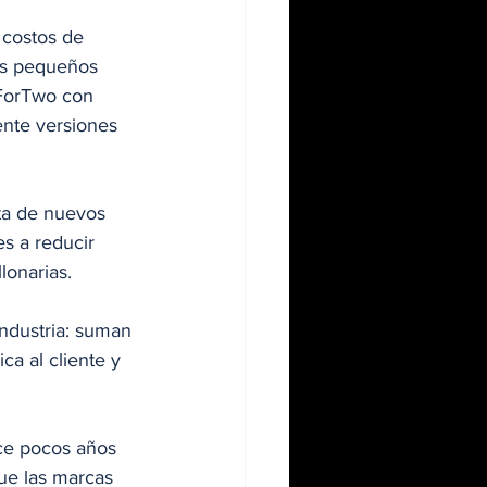
costos de 
os pequeños 
 ForTwo con 
ente versiones 
ta de nuevos 
s a reducir 
lonarias.
ndustria: suman 
ca al cliente y 
ce pocos años 
ue las marcas 