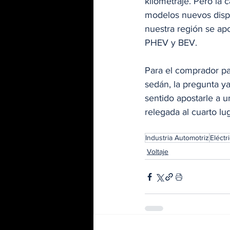
kilometraje. Pero la 
modelos nuevos dispon
nuestra región se ap
PHEV y BEV.
Para el comprador p
sedán, la pregunta y
sentido apostarle a u
relegada al cuarto lug
Industria Automotriz
Eléctr
Voltaje