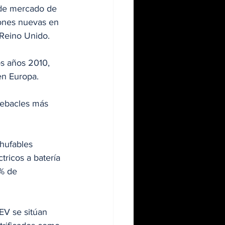
 de mercado de 
iones nuevas en 
 Reino Unido.
s años 2010, 
en Europa.
debacles más 
hufables 
ricos a batería 
% de 
EV se sitúan 