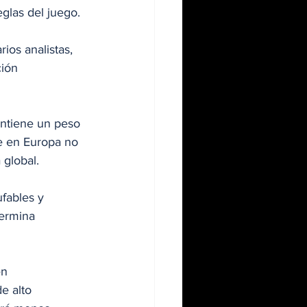
eglas del juego.
os analistas, 
ión 
ntiene un peso 
re en Europa no 
global. 
fables y 
termina 
en 
e alto 