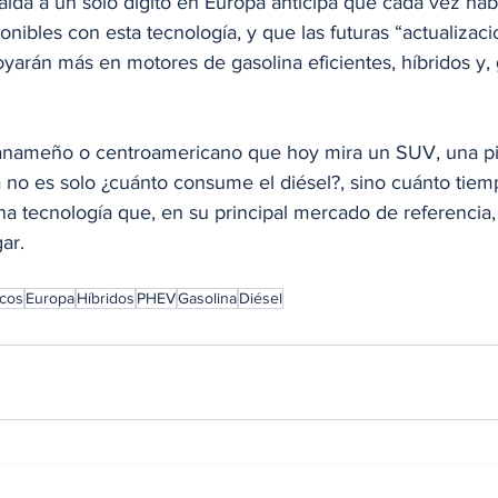
caída a un solo dígito en Europa anticipa que cada vez ha
ibles con esta tecnología, y que las futuras “actualizaci
oyarán más en motores de gasolina eficientes, híbridos y,
anameño o centroamericano que hoy mira un SUV, una pi
a no es solo ¿cuánto consume el diésel?, sino cuánto tie
na tecnología que, en su principal mercado de referencia,
ar.
icos
Europa
Híbridos
PHEV
Gasolina
Diésel