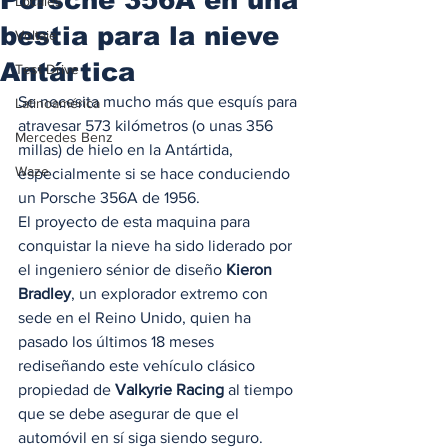
Locales
bestia para la nieve
Voltaje
Antártica
Test Drive
Se necesita mucho más que esquís para 
Latinoamérica
atravesar 573 kilómetros (o unas 356 
Mercedes Benz
millas) de hielo en la Antártida, 
Waze
especialmente si se hace conduciendo 
un Porsche 356A de 1956.  
El proyecto de esta maquina para 
conquistar la nieve ha sido liderado por 
el ingeniero sénior de diseño
 Kieron 
Bradley
, un explorador extremo con 
sede en el Reino Unido, quien ha 
pasado los últimos 18 meses 
rediseñando este vehículo clásico 
propiedad de 
Valkyrie Racing
 al tiempo 
que se debe asegurar de que el 
automóvil en sí siga siendo seguro.  