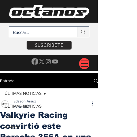
SUSCRÍBETE
Entrada
ÚLTIMAS NOTICIAS
Edsson Araúz
ÚLTIMAS NOTICIAS
13 oct 2021
Valkyrie Racing
Noticias
convirtió este
A Motor
Porsche 356A en una