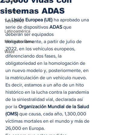
Locales
sistemas ADAS
Voltaje
La 
Unión Europea (UE)
 ha aprobado una 
Test Drive
serie de dispositivos
 ADAS
 que 
Latinoamérica
deberán ser equipados 
Mercedes Benz
obligatoriamente, a partir de julio de 
2022, en los vehículos europeos, 
Waze
diferenciando dos fases, la  
obligatoriedad en la homologación de 
un nuevo modelo y, posteriormente, en 
la matriculación de un vehículo nuevo. 
Es decir, estamos a un año de un hito 
histórico en la lucha contra la pandemia 
de la siniestralidad vial, declarada así 
por la 
Organización Mundial de la Salud 
(OMS)
 que causa, cada año, 1,300,000 
víctimas mortales en el mundo y más de 
26,000 en Europa. 