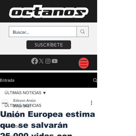
SUSCRÍBETE
Entrada
ÚLTIMAS NOTICIAS
Edsson Araúz
ÚLTIMAS NOTICIAS
20 jul 2021
Unión Europea estima
Noticias
que se salvarán
A Motor
25,000 vidas con