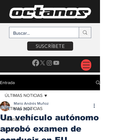
SUSCRÍBETE
Entrada
ÚLTIMAS NOTICIAS
Mario Andrés Muñoz
ÚLTIMAS NOTICIAS
5 abr 2024
Un vehículo autónomo
Noticias
aprobó examen de
A Motor
conducir en EU