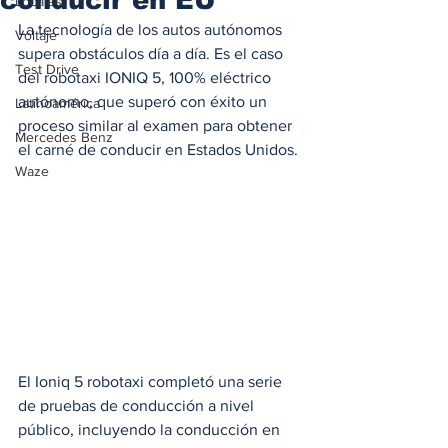
Locales
La tecnología de los autos autónomos 
Voltaje
supera obstáculos día a día. Es el caso 
Test Drive
del robotaxi IONIQ 5, 100% eléctrico 
autónomo, que superó con éxito un 
Latinoamérica
proceso similar al examen para obtener 
Mercedes Benz
el carné de conducir en Estados Unidos.
Waze
El Ioniq 5 robotaxi completó una serie 
de pruebas de conducción a nivel 
público, incluyendo la conducción en 