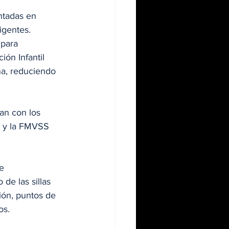
ntadas en 
igentes.
 para 
ón Infantil 
na, reduciendo 
an con los 
) y la FMVSS 
e 
de las sillas 
ción, puntos de 
os.