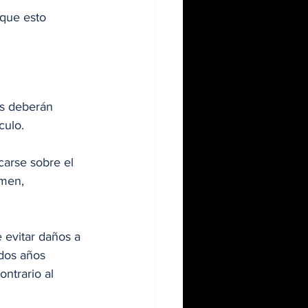
 que esto 
os deberán 
culo. 
carse sobre el 
omen, 
 evitar daños a 
dos años 
ntrario al 