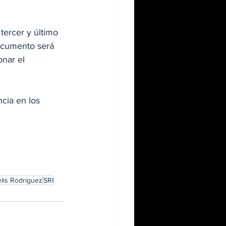
ercer y último 
documento será 
nar el 
cia en los 
lis Rodríguez
SRI