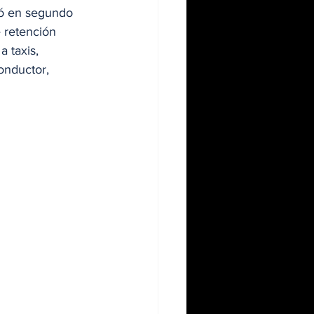
ó en segundo 
 retención 
a taxis, 
onductor, 