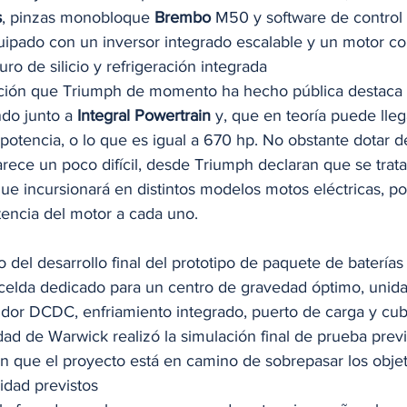
s
, pinzas monobloque 
Brembo
 M50 y software de control 
quipado con un inversor integrado escalable y un motor co
o de silicio y refrigeración integrada 
ación que Triumph de momento ha hecho pública destaca l
do junto a 
Integral Powertrain
 y, que en teoría puede lleg
tencia, o lo que es igual a 670 hp. No obstante dotar de
rece un poco difícil, desde Triumph declaran que se trata
ue incursionará en distintos modelos motos eléctricas, po
tencia del motor a cada uno. 
 del desarrollo final del prototipo de paquete de baterías
elda dedicado para un centro de gravedad óptimo, unida
idor DCDC, enfriamiento integrado, puerto de carga y cub
ad de Warwick realizó la simulación final de prueba prev
an que el proyecto está en camino de sobrepasar los objet
idad previstos 