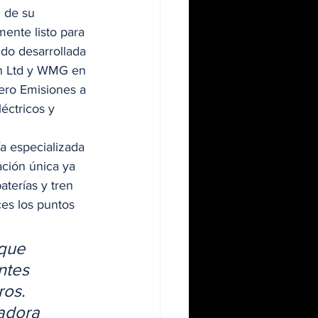
 de su 
mente listo para 
ido desarrollada 
in Ltd y WMG en 
ero Emisiones a 
éctricos y 
a especializada 
ación única ya 
aterías y tren 
ces los puntos 
que 
ntes 
ros. 
adora 