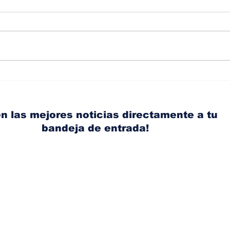
Albaisa deja la
RAM
dirección de diseño de
eli
Nissan, Matthew
mic
Weaver tomará su lugar
el s
n las mejores noticias directamente a tu
bandeja de entrada!