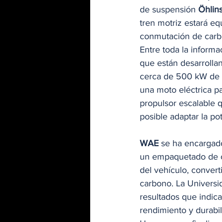
de suspensión 
Öhlin
tren motriz estará e
conmutación de carbur
Entre toda la inform
que están desarrollan
cerca de 500 kW de po
una moto eléctrica pa
propulsor escalable q
posible adaptar la po
WAE
 se ha encargado
un empaquetado de c
del vehículo, convert
carbono. La Universid
resultados que indic
rendimiento y durabil