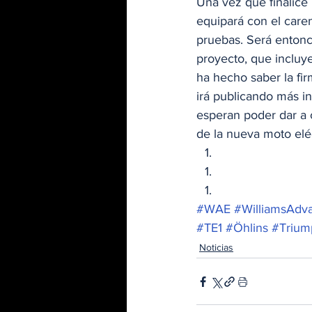
Una vez que finalice 
equipará con el carena
pruebas. Será entonc
proyecto, que incluye
ha hecho saber la fir
irá publicando más in
esperan poder dar a 
de la nueva moto eléc
#WAE
#WilliamsAdv
#TE1
#Öhlins
#Trium
Noticias