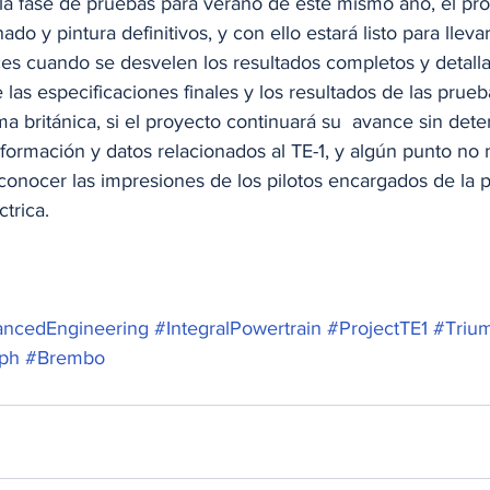
la fase de pruebas para verano de este mismo año, el pro
do y pintura definitivos, y con ello estará listo para llevar 
es cuando se desvelen los resultados completos y detalla
 las especificaciones finales y los resultados de las prueb
ma británica, si el proyecto continuará su  avance sin dete
formación y datos relacionados al TE-1, y algún punto no 
conocer las impresiones de los pilotos encargados de la 
trica. 
ancedEngineering
#IntegralPowertrain
#ProjectTE1
#Triu
ph
#Brembo