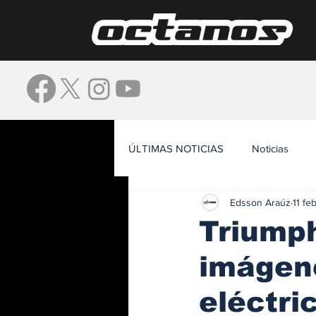
ÚLTIMAS NOTICIAS
Noticias
Edsson Araúz
11 fe
Waze
Triumph
imágen
eléctri