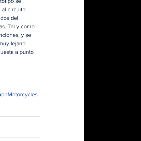
totipo se 
al circuito 
dos del 
as. Tal y como 
nciones, y se 
muy lejano 
puesta a punto 
mphMotorcycles