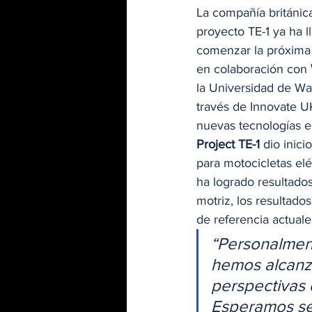
La compañía británic
proyecto TE-1 ya ha ll
comenzar la próxima 
en colaboración con 
la Universidad de Wa
través de Innovate UK
nuevas tecnologías e
Project TE-1
 dio inic
para motocicletas elé
ha logrado resultados
motriz, los resultado
de referencia actuales
“Personalment
hemos alcanza
perspectivas 
Esperamos seg