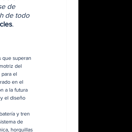
se de 
ph de todo 
cles
. 
s que superan 
motriz del 
para el 
rado en el 
 a la futura 
y el diseño 
atería y tren 
sistema de 
ica, horquillas 