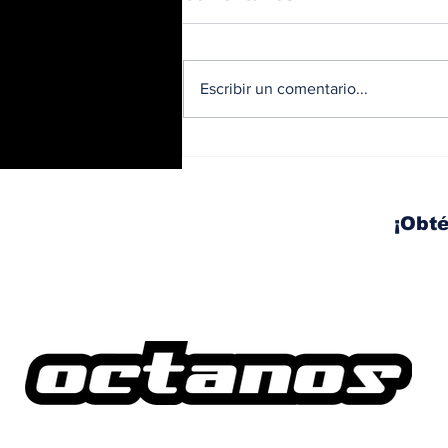
Escribir un comentario...
BMW y Spider-Man: La
controversia de la
publicidad en las
pantallas de tu auto
¡Obté