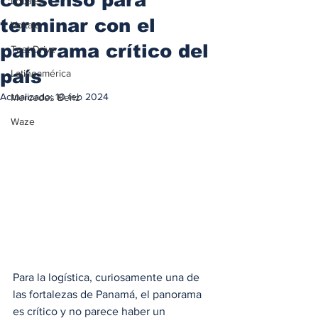
Locales
terminar con el
Voltaje
panorama crítico del
Test Drive
país
Latinoamérica
Actualizado:
10 feb 2024
Mercedes Benz
Waze
Para la logística, curiosamente una de 
las fortalezas de Panamá, el panorama 
es crítico y no parece haber un 