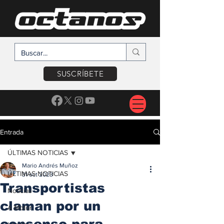
SUSCRÍBETE
Entrada
ÚLTIMAS NOTICIAS
Mario Andrés Muñoz
ÚLTIMAS NOTICIAS
31 oct 2023
Transportistas
Noticias
claman por un
A Motor
consenso para