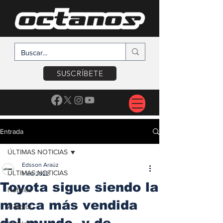
SUSCRÍBETE
Entrada
ÚLTIMAS NOTICIAS
Edsson Araúz
ÚLTIMAS NOTICIAS
1 feb 2022
Toyota sigue siendo la
Noticias
marca más vendida
A Motor
del mundo, y de