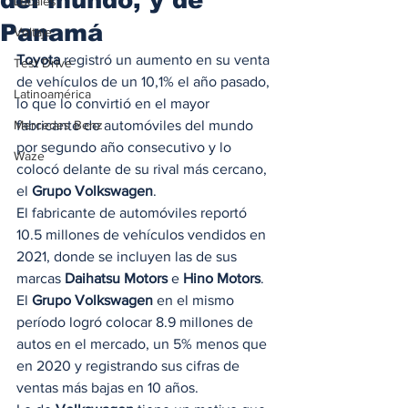
Locales
Panamá
Voltaje
Toyota
 registró un aumento en su venta 
Test Drive
de vehículos de un 10,1% el año pasado, 
Latinoamérica
lo que lo convirtió en el mayor 
Mercedes Benz
fabricante de automóviles del mundo 
por segundo año consecutivo y lo 
Waze
colocó delante de su rival más cercano, 
el 
Grupo Volkswagen
. 
El fabricante de automóviles reportó 
10.5 millones de vehículos vendidos en 
2021, donde se incluyen las de sus 
marcas 
Daihatsu Motors
 e 
Hino Motors
. 
El 
Grupo Volkswagen
 en el mismo 
período logró colocar 8.9 millones de 
autos en el mercado, un 5% menos que 
en 2020 y registrando sus cifras de 
ventas más bajas en 10 años. 