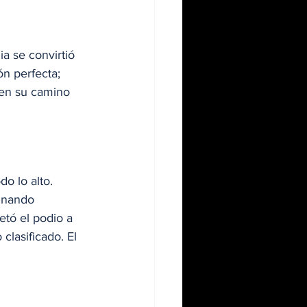
a se convirtió 
n perfecta; 
 en su camino 
o lo alto. 
inando 
tó el podio a 
clasificado. El 