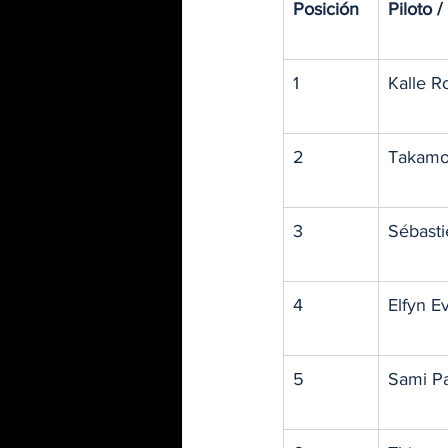
Posición
Piloto /
1
Kalle R
2
Takamot
3
Sébasti
4
Elfyn E
5
Sami Pa