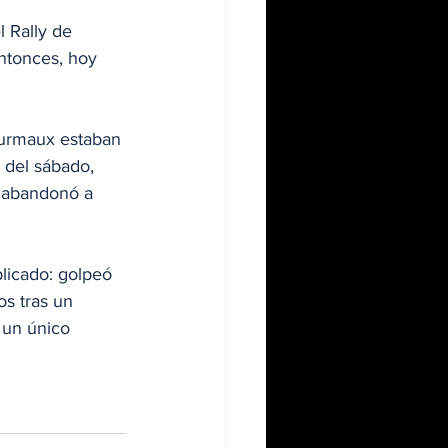
l Rally de 
ntonces, hoy 
Fourmaux estaban 
 del sábado, 
x abandonó a 
licado: golpeó 
os tras un 
 un único 