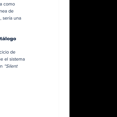
ta como 
ínea de 
, sería una 
atálogo
cicio de 
e el sistema 
n 
“Silent 