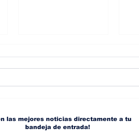
Albaisa deja la
RAM
dirección de diseño de
eli
Nissan, Matthew
mic
Weaver tomará su lugar
el s
n las mejores noticias directamente a tu
bandeja de entrada!