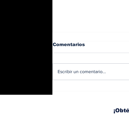
Comentarios
Escribir un comentario...
BMW y Spider-Man: La
controversia de la
publicidad en las
pantallas de tu auto
¡Obté