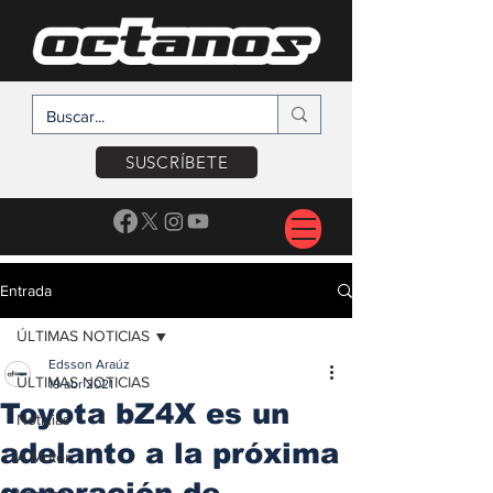
SUSCRÍBETE
Entrada
ÚLTIMAS NOTICIAS
Edsson Araúz
ÚLTIMAS NOTICIAS
19 abr 2021
Toyota bZ4X es un
Noticias
adelanto a la próxima
A Motor
generación de