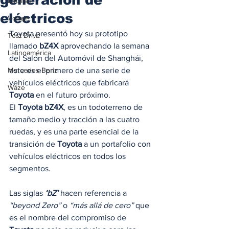
Locales
eléctricos
Voltaje
Toyota presentó hoy su prototipo 
Test Drive
llamado 
bZ4X
 aprovechando la semana 
Latinoamérica
del Salón del Automóvil de Shanghái, 
Mercedes Benz
este es el primero de una serie de 
vehículos eléctricos que fabricará 
Waze
Toyota
 en el futuro próximo. 
El
 Toyota bZ4X
, es un todoterreno de 
tamaño medio y tracción a las cuatro 
ruedas, y es una parte esencial de la 
transición de 
Toyota
 a un portafolio con 
vehículos eléctricos en todos los 
segmentos. 
Las siglas 
‘bZ’
 hacen referencia a 
“beyond Zero”
 o 
“más allá de cero”
 que 
es el nombre del compromiso de 