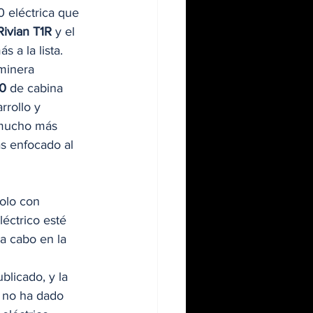
 eléctrica que 
Rivian T1R
 y el 
a la lista. 
minera 
70
 de cabina 
rrollo y 
 mucho más 
s enfocado al 
olo con 
éctrico esté 
 a cabo en la 
blicado, y la 
 no ha dado 