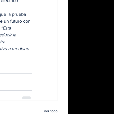
 eléctrico 
 que la prueba 
 un futuro con 
 
“Esta 
ducir la 
tra 
tivo a mediano 
Ver todo