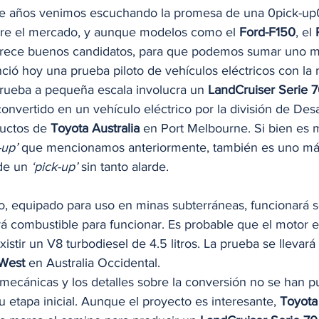
e años venimos escuchando la promesa de una 0pick-up0
pre el mercado, y aunque modelos como el 
Ford-F150
, el 
rece buenos candidatos, para que podemos sumar uno más 
ció hoy una prueba piloto de vehículos eléctricos con la 
prueba a pequeña escala involucra un 
LandCruiser Serie 
convertido en un vehículo eléctrico por la división de Desa
uctos de 
Toyota Australia
 en Port Melbourne. Si bien es
-up’
 que mencionamos anteriormente, también es uno má
de un 
‘pick-up’
 sin tanto alarde. 
do, equipado para uso en minas subterráneas, funcionará s
rá combustible para funcionar. Es probable que el motor el
istir un V8 turbodiesel de 4.5 litros. La prueba se llevará
West
 en Australia Occidental.  
mecánicas y los detalles sobre la conversión no se han pu
 etapa inicial. Aunque el proyecto es interesante, 
Toyota