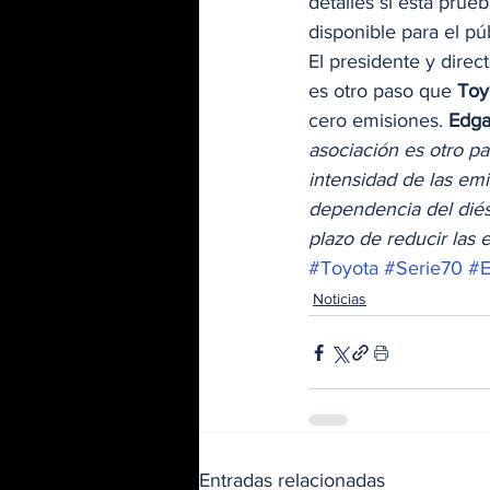
detalles si esta prue
disponible para el púb
El presidente y direc
es otro paso que 
Toy
cero emisiones. 
Edga
asociación es otro p
intensidad de las emi
dependencia del diés
plazo de reducir las
#Toyota
#Serie70
#E
Noticias
Entradas relacionadas