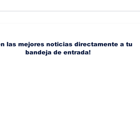
Albaisa deja la
RAM
dirección de diseño de
eli
Nissan, Matthew
mic
Weaver tomará su lugar
el s
n las mejores noticias directamente a tu
bandeja de entrada!