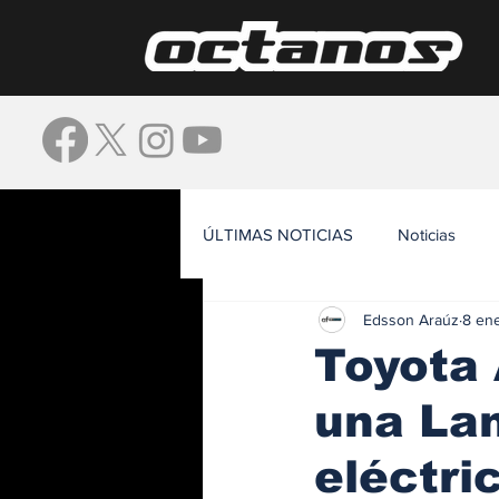
ÚLTIMAS NOTICIAS
Noticias
Edsson Araúz
8 en
Waze
Toyota 
una Lan
eléctri