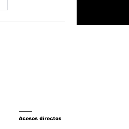
 1500 V8 Hemi
mina el sistema
rohíbrido eTorque y
tart/stop
Acesos directos