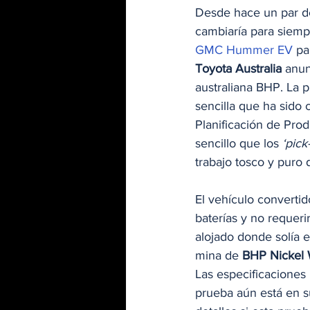
Desde hace un par d
cambiaría para siem
GMC Hummer EV
 pa
Toyota Australia
 anun
australiana BHP. La 
sencilla que ha sido 
Planificación de Prod
sencillo que los 
‘pick
trabajo tosco y puro 
El vehículo converti
baterías y no requeri
alojado donde solía ex
mina de 
BHP Nickel 
Las especificaciones 
prueba aún está en su