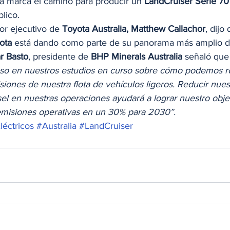
ba marca el camino para producir un 
LandCruiser Serie 70
lico. 
tor ejecutivo de 
Toyota Australia, Matthew Callachor
, dijo
ota 
está dando como parte de su panorama más amplio de
r Basto
, presidente de 
BHP Minerals Australia 
señaló que
aso en nuestros estudios en curso sobre cómo podemos re
siones de nuestra flota de vehículos ligeros. Reducir nues
el en nuestras operaciones ayudará a lograr nuestro obje
 emisiones operativas en un 30% para 2030”.
léctricos
#Australia
#LandCruiser