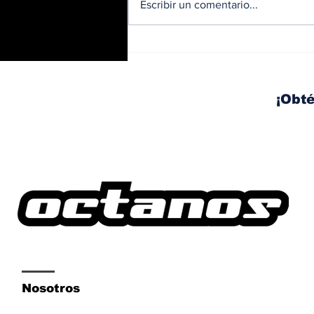
Escribir un comentario...
BMW y Spider-Man: La
controversia de la
publicidad en las
pantallas de tu auto
¡Obté
Nosotros