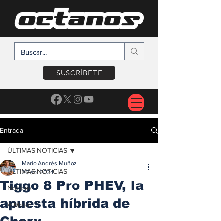
SUSCRÍBETE
Entrada
ÚLTIMAS NOTICIAS
Mario Andrés Muñoz
ÚLTIMAS NOTICIAS
20 abr 2024
Tiggo 8 Pro PHEV, la
Noticias
apuesta híbrida de
A Motor
Chery