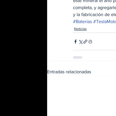
este mineral el año 
completa, y agregarl
y la fabricación de el
#Baterías
#TeslaMot
Noticias
Entradas relacionadas