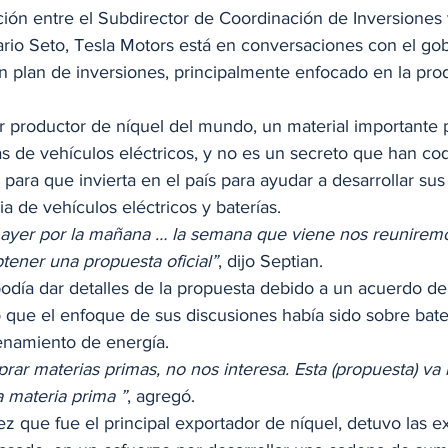
ón entre el Subdirector de Coordinación de Inversiones 
ario Seto, Tesla Motors está en conversaciones con el gob
un plan de inversiones, principalmente enfocado en la pro
 
r productor de níquel del mundo, un material importante p
as de vehículos eléctricos, y no es un secreto que han co
para que invierta en el país para ayudar a desarrollar su
ia de vehículos eléctricos y baterías. 
 ayer por la mañana … la semana que viene nos reuniremo
btener una propuesta oficial”
, dijo Septian. 
podía dar detalles de la propuesta debido a un acuerdo de
o que el enfoque de sus discusiones había sido sobre bate
namiento de energía. 
rar materias primas, no nos interesa. Esta (propuesta) va 
 materia prima ”
, agregó. 
z que fue el principal exportador de níquel, detuvo las e