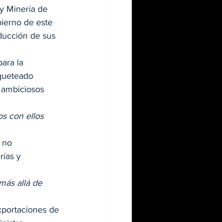
y Minería de 
ierno de este 
ducción de sus 
ara la 
queteado  
s ambiciosos 
s con ellos 
 no 
rías y 
más allá de 
xportaciones de 