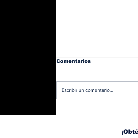
Comentarios
Escribir un comentario...
BMW y Spider-Man: La
controversia de la
publicidad en las
pantallas de tu auto
¡Obté