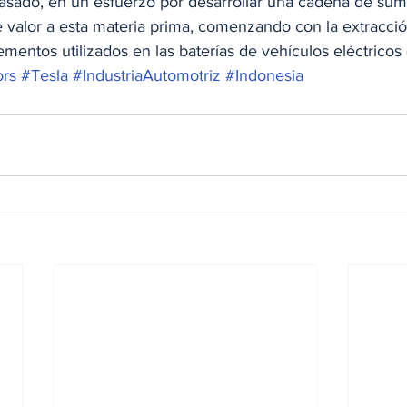
pasado, en un esfuerzo por desarrollar una cadena de sumi
e valor a esta materia prima, comenzando con la extracció
ementos utilizados en las baterías de vehículos eléctricos 
ors
#Tesla
#IndustriaAutomotriz
#Indonesia