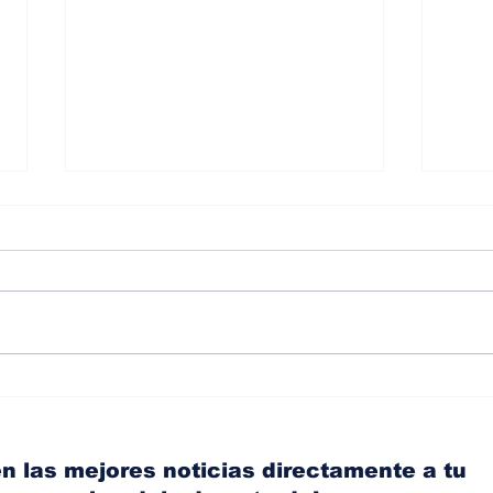
Albaisa deja la
RAM
dirección de diseño de
eli
Nissan, Matthew
mic
Weaver tomará su lugar
el s
n las mejores noticias directamente a tu