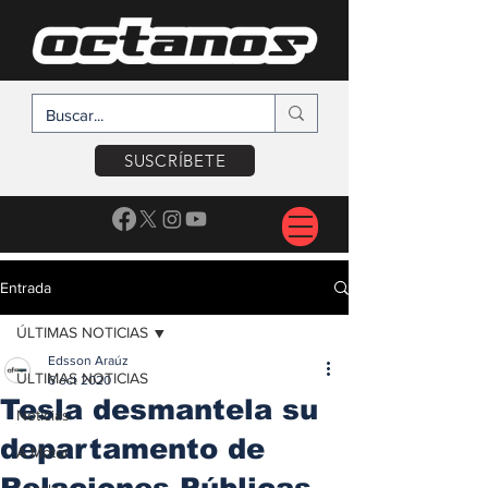
SUSCRÍBETE
Entrada
ÚLTIMAS NOTICIAS
Edsson Araúz
ÚLTIMAS NOTICIAS
6 oct 2020
Tesla desmantela su
Noticias
departamento de
A Motor
Relaciones Públicas