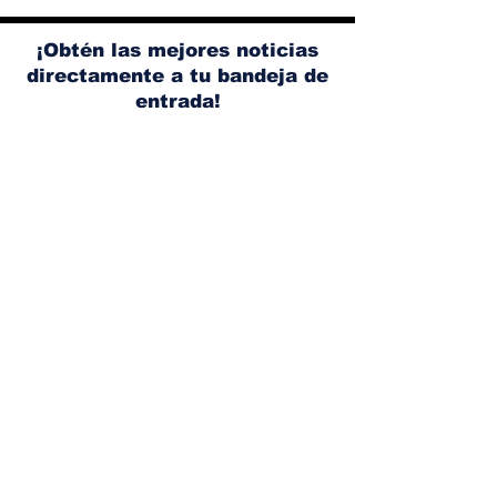
Weaver tomará su
y el start/sto
lugar
¡Obtén las mejores noticias
directamente a tu bandeja de
entrada!