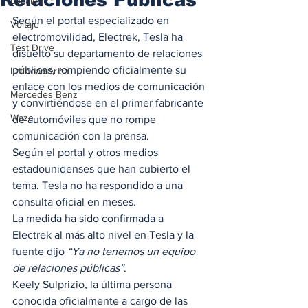
Locales
Según el portal especializado en 
Voltaje
electromovilidad, Electrek, Tesla ha 
Test Drive
disuelto su departamento de relaciones 
públicas, rompiendo oficialmente su 
Latinoamérica
enlace con los medios de comunicación 
Mercedes Benz
y convirtiéndose en el primer fabricante 
Waze
de automóviles que no rompe 
comunicación con la prensa.  
Según el portal y otros medios 
estadounidenses que han cubierto el 
tema. Tesla no ha respondido a una 
consulta oficial en meses.  
La medida ha sido confirmada a 
Electrek al más alto nivel en Tesla y la 
fuente dijo 
“Ya no tenemos un equipo 
de relaciones públicas”
. 
Keely Sulprizio, la última persona 
conocida oficialmente a cargo de las 