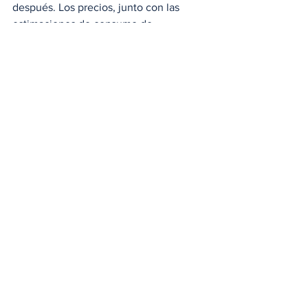
después. Los precios, junto con las 
estimaciones de consumo de 
combustible, se anunciarán en los 
próximos meses. 
#Toyota
#TRDPro
#TRD
#ToyotaMotorCorp
#ToyotaTundra
#EstadosUnidos
Noticias
Ver todo
Entradas relacionadas