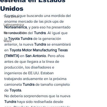
Locales
Unidos
Voltaje
Toyota sigue buscando una mordida del 
Test Drive
enorme mercado de las pick-ups de 
Latinoamérica
Norteamérica
, y para eso ha presentado 
Mercedes Benz
la renovación del
 Tundra
. Al igual que 
la 
Toyota Tundra
 de la generación 
Waze
anterior, la nueva 
Tundra 
se ensamblará 
en 
Toyota Motor Manufacturing Texas 
(TMMTX)
 en 
San Antonio
. Pero años 
antes de que llegara a la línea de 
producción, los diseñadores e 
ingenieros de EE.UU. Estaban 
trabajando arduamente en la próxima 
camioneta 
Tundra
 de tamaño completo 
de 
Toyota
. 
No debería sorprendernos que la nueva 
Tundra
 haya sido rediseñada desde 