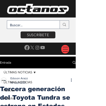
SUSCRÍBETE
Entrada
ÚLTIMAS NOTICIAS
Edsson Araúz
ÚLTIMAS NOTICIAS
19 sept 2021
Tercera generación
Noticias
del Toyota Tundra se
A Motor
estrena en Estados