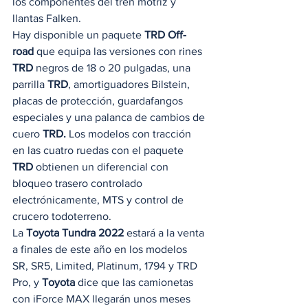
los componentes del tren motriz y 
llantas Falken. 
Hay disponible un paquete 
TRD Off-
road
 que equipa las versiones con rines 
TRD 
negros de 18 o 20 pulgadas, una 
parrilla 
TRD
, amortiguadores Bilstein, 
placas de protección, guardafangos 
especiales y una palanca de cambios de 
cuero 
TRD.
 Los modelos con tracción 
en las cuatro ruedas con el paquete 
TRD
 obtienen un diferencial con 
bloqueo trasero controlado 
electrónicamente, MTS y control de 
crucero todoterreno.  
La 
Toyota Tundra 2022
 estará a la venta 
a finales de este año en los modelos 
SR, SR5, Limited, Platinum, 1794 y TRD 
Pro, y 
Toyota
 dice que las camionetas 
con iForce MAX llegarán unos meses 