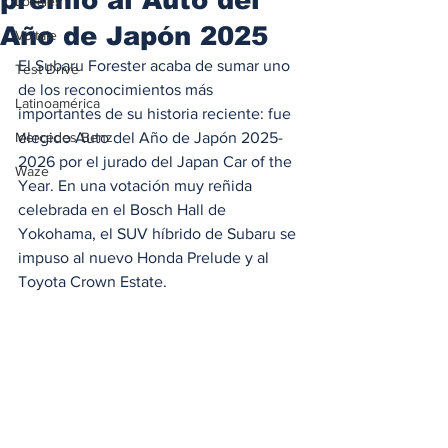
Locales
Año de Japón 2025
Voltaje
El Subaru Forester acaba de sumar uno 
Test Drive
de los reconocimientos más 
Latinoamérica
importantes de su historia reciente: fue 
Mercedes Benz
elegido Auto del Año de Japón 2025-
2026 por el jurado del Japan Car of the 
Waze
Year. En una votación muy reñida 
celebrada en el Bosch Hall de 
Yokohama, el SUV híbrido de Subaru se 
impuso al nuevo Honda Prelude y al 
Toyota Crown Estate.