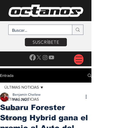
SUSCRÍBETE
Entrada
ÚLTIMAS NOTICIAS
Benjamín Chellew
ÚLTIMAS NOTICIAS
7 dic 2025
Subaru Forester
Noticias
Strong Hybrid gana el
A Motor
premio al Auto del