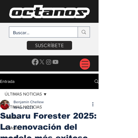
SUSCRÍBETE
Entrada
ÚLTIMAS NOTICIAS
Benjamín Chellew
ÚLTIMAS NOTICIAS
19 nov 2023
Subaru Forester 2025:
Noticias
La renovación del
A Motor
modelo más exitoso