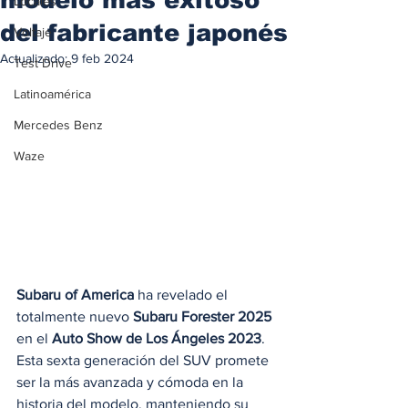
Locales
del fabricante japonés
Voltaje
Actualizado:
9 feb 2024
Test Drive
Latinoamérica
Mercedes Benz
Waze
Subaru of America
 ha revelado el 
totalmente nuevo 
Subaru Forester 2025
en el 
Auto Show de Los Ángeles 2023
. 
Esta sexta generación del SUV promete 
ser la más avanzada y cómoda en la 
historia del modelo, manteniendo su 