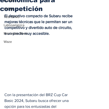
Locales
competición
Voltaje
El deportivo compacto de Subaru recibe 
Test Drive
mejoras técnicas que le permiten ser un 
Latinoamérica
competitivo y divertido auto de circuito, 
Mercedes Benz
a un precio muy accesible.
Waze
Con la presentación del BRZ Cup Car 
Basic 2024, Subaru busca ofrecer una 
opción para los entusiastas del 