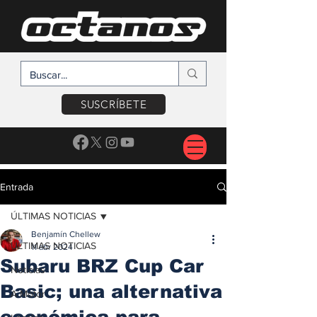
SUSCRÍBETE
Entrada
ÚLTIMAS NOTICIAS
Benjamín Chellew
ÚLTIMAS NOTICIAS
11 abr 2024
Subaru BRZ Cup Car
Noticias
Basic; una alternativa
A Motor
económica para