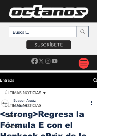
SUSCRÍBETE
Entrada
ÚLTIMAS NOTICIAS
Edsson Araúz
ÚLTIMAS NOTICIAS
11 ene 2023
<strong>Regresa la
Noticias
Fórmula E con el
A Motor
Hankook ePrix de la