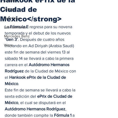
Locales
Ciudad de
Voltaje
México</strong>
Test Drive
La 
Fórmula E 
regresa para su novena 
Latinoamérica
temporada y el debut de los nuevos 
Mercedes Benz
‘Gen 3’
. Después de cuatro años 
Waze
iniciando en Ad Diriyah (Arabia Saudí) 
este fin de semana del viernes 13 al 
sábado 14 se llevará a cabo la primera 
carrera en el 
Autódromo Hermanos 
Rodríguez
 de la Ciudad de México con 
el 
Hankook ePrix de la Ciudad de 
México
. 
Este fin de semana se llevará a cabo la 
sexta edición del 
ePrix de Ciudad de 
México
, el cual se disputará en el 
Autódromo Hermanos Rodríguez
, 
donde también compite la 
Fórmula 1
 a 