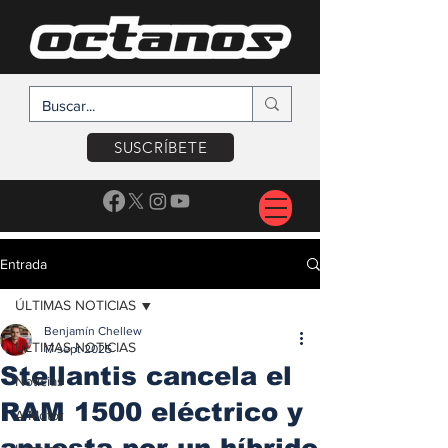
SUSCRÍBETE
Entrada
ÚLTIMAS NOTICIAS
Benjamín Chellew
ÚLTIMAS NOTICIAS
17 sept 2025
Stellantis cancela el
Noticias
RAM 1500 eléctrico y
A Motor
apuesta por un híbrido