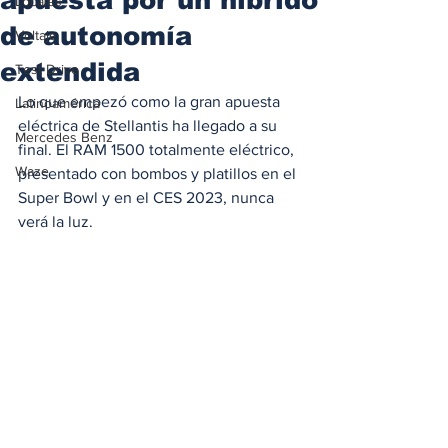
Locales
de autonomía
Voltaje
extendida
Test Drive
Lo que empezó como la gran apuesta 
Latinoamérica
eléctrica de Stellantis ha llegado a su 
Mercedes Benz
final. El RAM 1500 totalmente eléctrico, 
Waze
presentado con bombos y platillos en el 
Super Bowl y en el CES 2023, nunca 
verá la luz. 