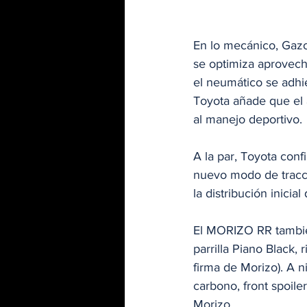
En lo mecánico, Gazoo
se optimiza aprovech
el neumático se adhie
Toyota añade que el a
al manejo deportivo.
A la par, Toyota confi
nuevo modo de tracc
la distribución inicia
El MORIZO RR también
parrilla Piano Black, 
firma de Morizo). A n
carbono, front spoile
Morizo.