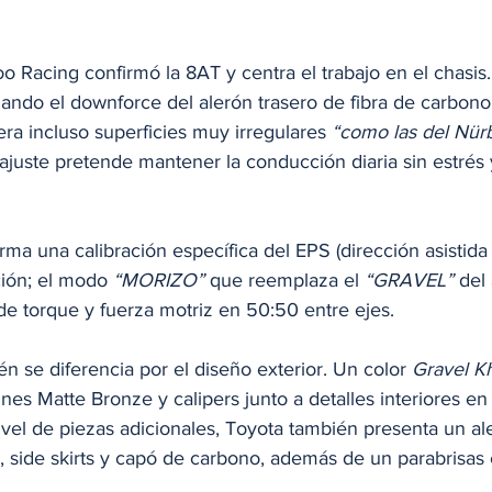
 Racing confirmó la 8AT y centra el trabajo en el chasis
ando el downforce del alerón trasero de fibra de carbon
ra incluso superficies muy irregulares 
“como las del Nür
juste pretende mantener la conducción diaria sin estrés y
rma una calibración específica del EPS (dirección asistida 
ión; el modo 
“MORIZO”
 que reemplaza el 
“GRAVEL”
 del
l de torque y fuerza motriz en 50:50 entre ejes.
 se diferencia por el diseño exterior. Un color 
Gravel K
rines Matte Bronze y calipers junto a detalles interiores en 
ivel de piezas adicionales, Toyota también presenta un al
r, side skirts y capó de carbono, además de un parabrisas 