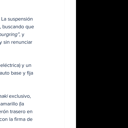
. La suspensión 
o, buscando que 
burgring”
, y 
 sin renunciar 
eléctrica) y un 
 auto base y fija 
haki
 exclusivo, 
amarillo (la 
erón trasero en 
con la firma de 