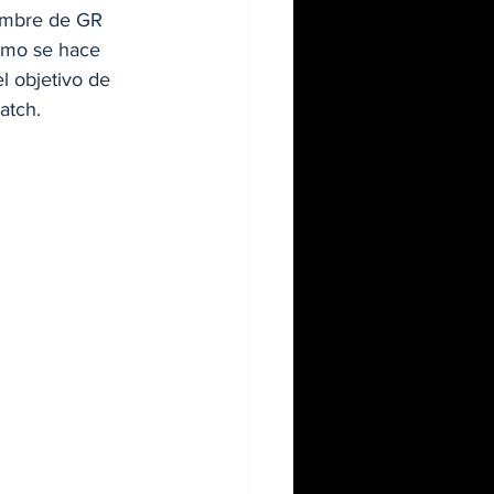
nombre de GR 
omo se hace 
l objetivo de 
atch.