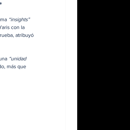
”
oma 
“insights”
ris con la 
rueba, atribuyó 
una 
“unidad 
do, más que 