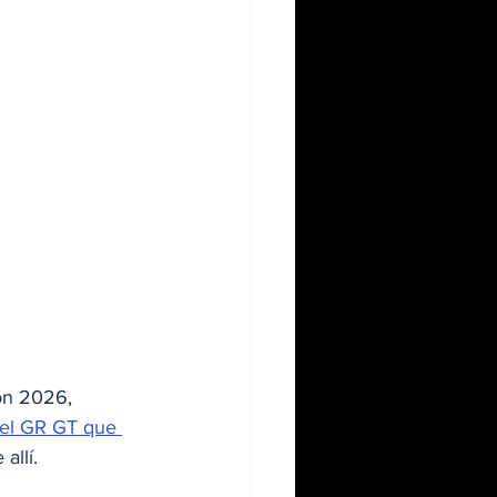
on 2026, 
 el GR GT que 
allí.