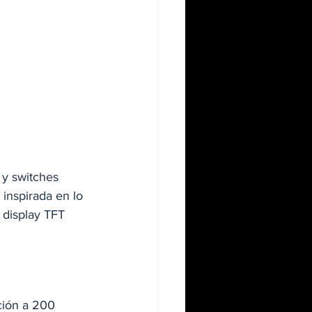
y switches 
inspirada en lo 
 display TFT 
ción a 200 