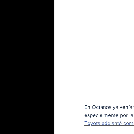
En Octanos ya veníam
especialmente por la
Toyota adelantó com