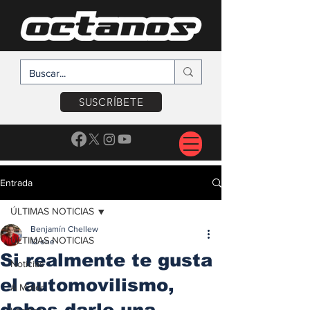
SUSCRÍBETE
Entrada
ÚLTIMAS NOTICIAS
Benjamín Chellew
ÚLTIMAS NOTICIAS
12 ene
Si realmente te gusta
Noticias
el automovilismo,
A Motor
debes darle una