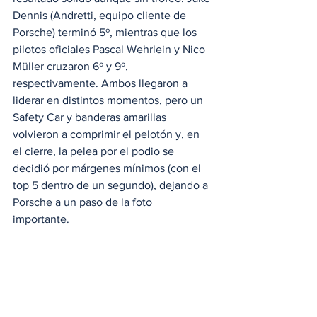
Dennis (Andretti, equipo cliente de 
Porsche) terminó 5º, mientras que los 
pilotos oficiales Pascal Wehrlein y Nico 
Müller cruzaron 6º y 9º, 
respectivamente. Ambos llegaron a 
liderar en distintos momentos, pero un 
Safety Car y banderas amarillas 
volvieron a comprimir el pelotón y, en 
el cierre, la pelea por el podio se 
decidió por márgenes mínimos (con el 
top 5 dentro de un segundo), dejando a 
Porsche a un paso de la foto 
importante. 
Y justo ahí está el mensaje: aunque esta 
vez no los vimos en el podio, México 
fue un recordatorio contundente de por 
qué cualquier amante del 