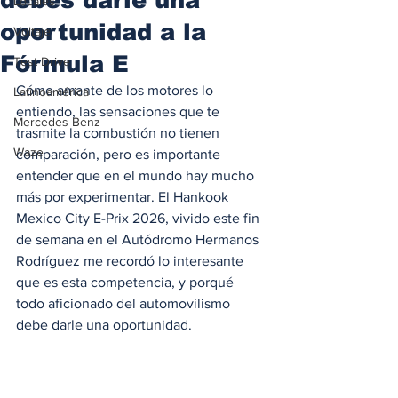
Locales
oportunidad a la
Voltaje
Fórmula E
Test Drive
Cómo amante de los motores lo 
Latinoamérica
entiendo, las sensaciones que te 
Mercedes Benz
trasmite la combustión no tienen 
Waze
comparación, pero es importante 
entender que en el mundo hay mucho 
más por experimentar. El Hankook 
Mexico City E-Prix 2026, vivido este fin 
de semana en el Autódromo Hermanos 
Rodríguez me recordó lo interesante 
que es esta competencia, y porqué 
todo aficionado del automovilismo 
debe darle una oportunidad.