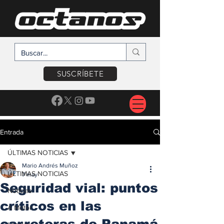
SUSCRÍBETE
Entrada
ÚLTIMAS NOTICIAS
Mario Andrés Muñoz
ÚLTIMAS NOTICIAS
7 may
Seguridad vial: puntos
Noticias
críticos en las
A Motor
carreteras de Panamá