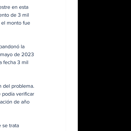
estre en esta 
nto de 3 mil 
 el monto fue 
abandonó la 
n mayo de 2023 
a fecha 3 mil 
n del problema. 
podía verificar 
mación de año 
se trata 