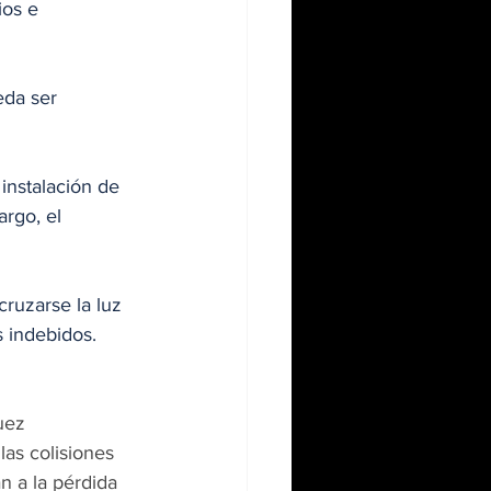
ios e 
eda ser 
instalación de 
rgo, el 
ruzarse la luz 
s indebidos. 
uez 
as colisiones 
 a la pérdida 