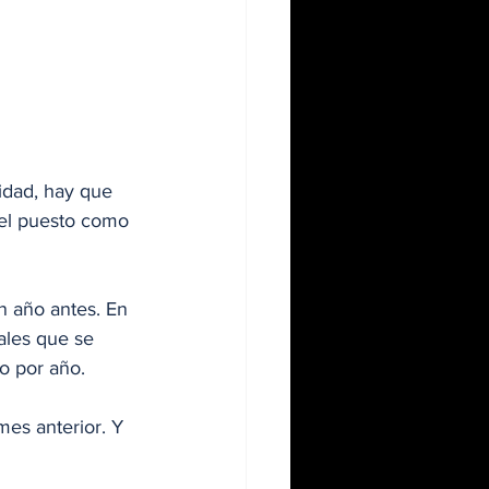
idad, hay que 
del puesto como 
 
n año antes. En 
ales que se 
o por año. 
es anterior. Y 