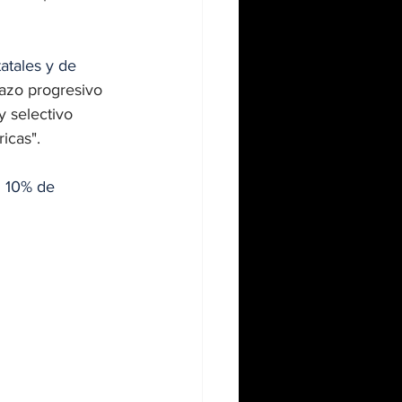
atales y de 
azo progresivo 
y selectivo 
icas".
 10% de 