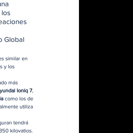
una 
los 
reaciones 
o Global 
s similar en 
s y los 
ado más 
yundai Ioniq 7
, 
ia
 como los de 
lmente utiliza 
guran tendrá 
0 kilovatios.  