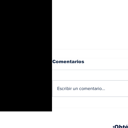
Comentarios
Escribir un comentario...
BMW y Spider-Man: La
controversia de la
publicidad en las
pantallas de tu auto
¡Obté