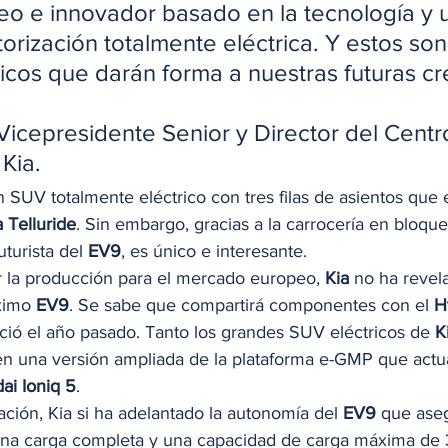
o e innovador basado en la tecnología y 
rización totalmente eléctrica. Y estos son 
sicos que darán forma a nuestras futuras c
Vicepresidente Senior y Director del Centr
Kia. 
 SUV totalmente eléctrico con tres filas de asientos que e
a Telluride
. Sin embargo, gracias a la carrocería en bloque
turista del 
EV9
, es único e interesante. 
 la producción para el mercado europeo, 
Kia
 no ha revel
ximo 
EV9
. Se sabe que compartirá componentes con el 
H
ió el año pasado. Tanto los grandes SUV eléctricos de 
K
en una versión ampliada de la plataforma e-GMP que actua
ai Ioniq 5
. 
ción, Kia si ha adelantado la autonomía del 
EV9
 que ase
na carga completa y una capacidad de carga máxima de 35