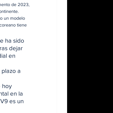
mento de 2023, 
ontinente. 
ro un modelo 
coreano tiene 
e ha sido 
ras dejar 
ial en 
 plazo a 
 hoy 
al en la 
EV9 es un 