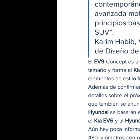
contemporáne
avanzada moto
principios bá
SUV”.
Karim Habib, 
de Diseño de 
El 
EV9
 Concept es un
tamaño y forma al 
Ki
elementos de estilo fu
Además de confirmar
detalles sobre el pró
que también se anunc
Hyundai
 se basarán 
el 
Kia EV6
 y al 
Hyund
Aún hay poca informa
480 kilómetros con u