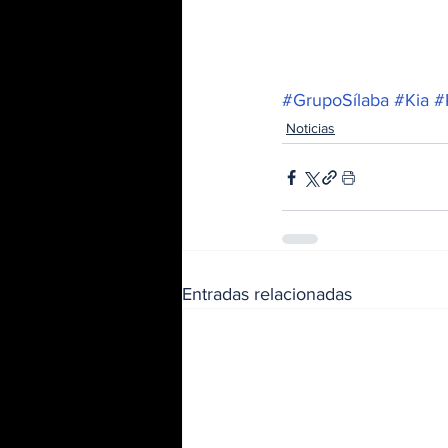
#GrupoSílaba
#Kia
#
Noticias
Entradas relacionadas