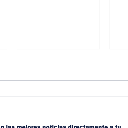
Albaisa deja la
RAM
dirección de diseño de
eli
Nissan, Matthew
mic
Weaver tomará su lugar
el s
n las mejores noticias directamente a tu