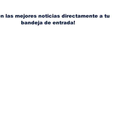
dólares por galón en
acci
Panamá tras nuevo
Ace
aumento de los
con
n las mejores noticias directamente a tu
combustibles
bandeja de entrada!