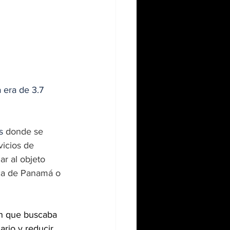
 era de 3.7 
s 
donde se 
icios de 
r al objeto 
ca de Panamá o 
ón que buscaba 
ario y reducir 