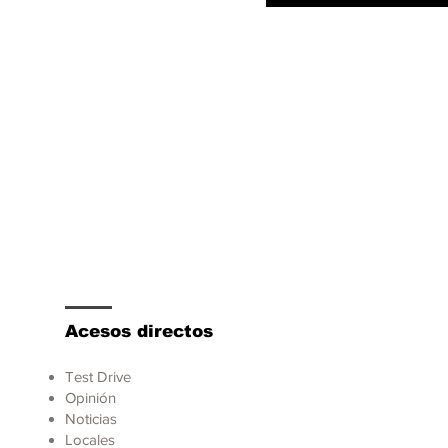
dentes de tránsito,
rta promueve una
ducción más segura
Acesos directos
Test Drive
Opinión
Noticias
Locales