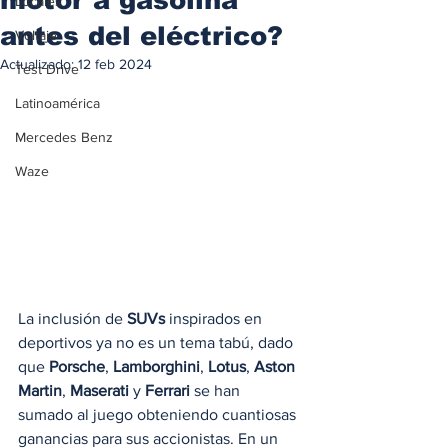
Locales
antes del eléctrico?
Voltaje
Actualizado:
12 feb 2024
Test Drive
Latinoamérica
Mercedes Benz
Waze
La inclusión de 
SUVs
 inspirados en 
deportivos ya no es un tema tabú, dado 
que 
Porsche
, 
Lamborghini
, 
Lotus
, 
Aston 
Martin
, 
Maserati
 y 
Ferrari
 se han 
sumado al juego obteniendo cuantiosas 
ganancias para sus accionistas. En un 