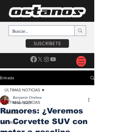
SUSCRÍBETE
Entrada
ÚLTIMAS NOTICIAS
Benjamín Chellew
ÚLTIMAS NOTICIAS
16 abr 2023
Rumores: ¿Veremos
Noticias
un Corvette SUV con
A Motor
motor a gasolina