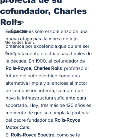
Locales
cofundador, Charles
Voltaje
Rolls
Test Drive
El 
Spectre
 es solo el comienzo de una 
Latinoamérica
nueva etapa para la marca de lujo 
Mercedes Benz
británica por excelencia que quiere ser 
Waze
completamente eléctrica para finales de 
la década. En 1900, el cofundador de 
Rolls-Royce
, 
Charles Rolls
, profetizó el 
futuro del auto eléctrico como una 
alternativa limpia y silenciosa al motor 
de combustión interna, siempre que 
haya la infraestructura suficiente para 
soportarlo. Hoy, tras más de 120 años es 
momento de que se cumpla la profecía 
del padre fundador de 
Rolls-Royce 
Motor Cars
. 
El 
Rolls-Royce Spectre
, como se le 