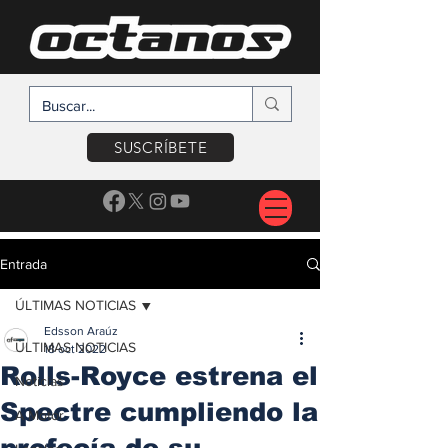
SUSCRÍBETE
Entrada
ÚLTIMAS NOTICIAS
Edsson Araúz
ÚLTIMAS NOTICIAS
18 oct 2022
Rolls-Royce estrena el
Noticias
Spectre cumpliendo la
A Motor
profecía de su