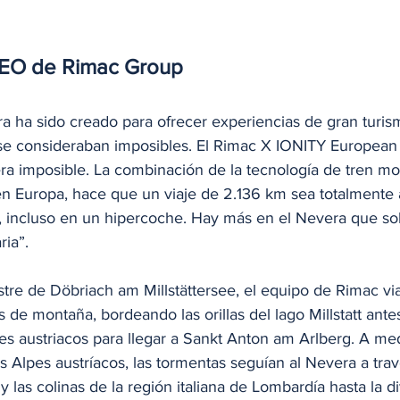
EO de Rimac Group 
a ha sido creado para ofrecer experiencias de gran turis
 se consideraban imposibles. El Rimac X IONITY European 
ra imposible. La combinación de la tecnología de tren mot
 Europa, hace que un viaje de 2.136 km sea totalmente 
 incluso en un hipercoche. Hay más en el Nevera que so
ria”.
tre de Döbriach am Millstättersee, el equipo de Rimac via
s de montaña, bordeando las orillas del lago Millstatt ant
es austriacos para llegar a Sankt Anton am Arlberg. A me
s Alpes austríacos, las tormentas seguían al Nevera a trav
 las colinas de la región italiana de Lombardía hasta la d