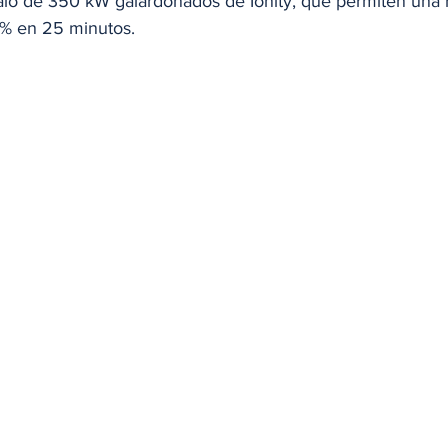
lo de 350 kW galardonados de Ionity, que permiten una r
0 % en 25 minutos.