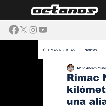
ÚLTIMAS NOTICIAS
Noticias
Mario Andrés Muño
Waze
Rimac N
kilómet
una ali