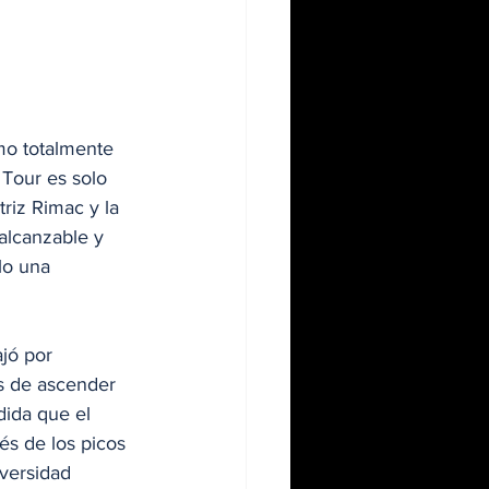
mo totalmente 
Tour es solo 
riz Rimac y la 
alcanzable y 
lo una 
jó por 
es de ascender 
dida que el 
és de los picos 
iversidad 