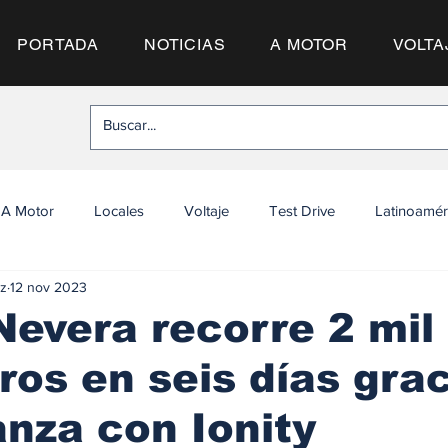
PORTADA
NOTICIAS
A MOTOR
VOLTA
A Motor
Locales
Voltaje
Test Drive
Latinoamér
z
12 nov 2023
evera recorre 2 mil
ros en seis días grac
anza con Ionity