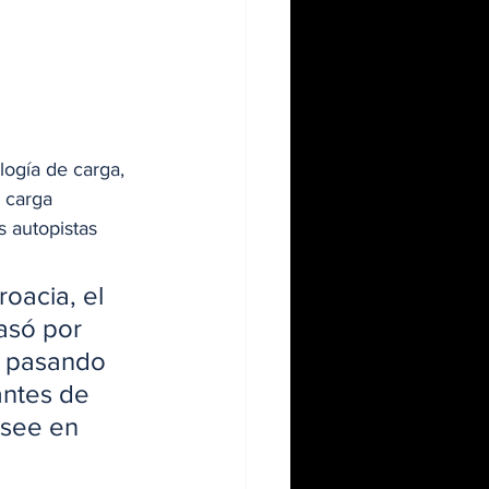
logía de carga, 
 carga 
s autopistas 
oacia, el 
asó por 
, pasando 
antes de 
rsee en 