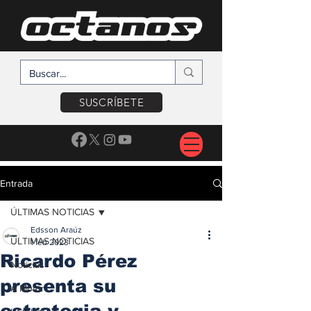
SUSCRÍBETE
Entrada
ÚLTIMAS NOTICIAS
Edsson Araúz
ÚLTIMAS NOTICIAS
1 feb 2023
Ricardo Pérez
Noticias
presenta su
A Motor
estrategia y