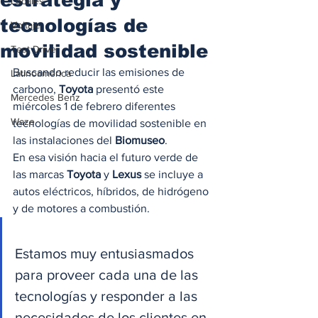
Locales
tecnologías de
Voltaje
movilidad sostenible
Test Drive
Buscando reducir las emisiones de 
Latinoamérica
carbono, 
Toyota
 presentó este 
Mercedes Benz
miércoles 1 de febrero diferentes 
Waze
tecnologías de movilidad sostenible en 
las instalaciones del 
Biomuseo
. 
En esa visión hacia el futuro verde de 
las marcas
 Toyota 
y 
Lexus
 se incluye a 
autos eléctricos, híbridos, de hidrógeno 
y de motores a combustión. 
Estamos muy entusiasmados 
para proveer cada una de las 
tecnologías y responder a las 
necesidades de los clientes en 