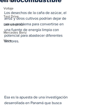
Locales
Voltaje
Los desechos de la caña de azúcar, el 
Test Drive
arroz y otros cultivos podrían dejar de 
ser un problema para convertirse en 
Latinoamérica
una fuente de energía limpia con 
Mercedes Benz
potencial para abastecer diferentes 
Waze
sectores. 
Esa es la apuesta de una investigación 
desarrollada en Panamá que busca 