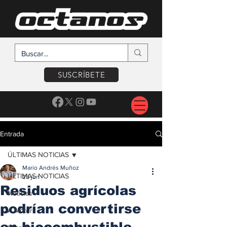
SUSCRÍBETE
Entrada
ÚLTIMAS NOTICIAS
Mario Andrés Muñoz
ÚLTIMAS NOTICIAS
25 jun
Residuos agrícolas
Noticias
podrían convertirse
A Motor
en biocombustible