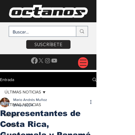
SUSCRÍBETE
Entrada
ÚLTIMAS NOTICIAS
Mario Andrés Muñoz
ÚLTIMAS NOTICIAS
21 nov 2024
Representantes de
Noticias
Costa Rica,
A Motor
Guatemala y Panamá