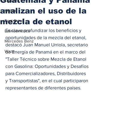
Locales
analizan el uso de la
Voltaje
mezcla de etanol
Test Drive
Es clave profundizar los beneficios y 
Latinoamérica
oportunidades de la mezcla del etanol, 
Mercedes Benz
destacó Juan Manuel Urriola, secretario 
Waze
de Energía de Panamá en el marco del 
"Taller Técnico sobre Mezcla de Etanol 
con Gasolina: Oportunidades y Desafíos 
para Comercializadores, Distribuidores 
y Transportistas", en el cual participaron 
representantes de diferentes países. 