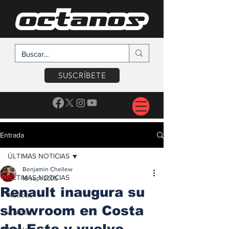
SUSCRÍBETE
Entrada
ÚLTIMAS NOTICIAS
Benjamín Chellew
ÚLTIMAS NOTICIAS
18 sept 2025
Renault inaugura su
Noticias
showroom en Costa
A Motor
del Este y vuelve