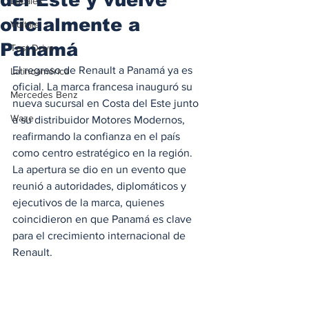
Locales
oficialmente a
Voltaje
Panamá
Test Drive
El regreso de Renault a Panamá ya es 
Latinoamérica
oficial. La marca francesa inauguró su 
Mercedes Benz
nueva sucursal en Costa del Este junto 
Waze
a su distribuidor Motores Modernos, 
reafirmando la confianza en el país 
como centro estratégico en la región. 
La apertura se dio en un evento que 
reunió a autoridades, diplomáticos y 
ejecutivos de la marca, quienes 
coincidieron en que Panamá es clave 
para el crecimiento internacional de 
Renault.