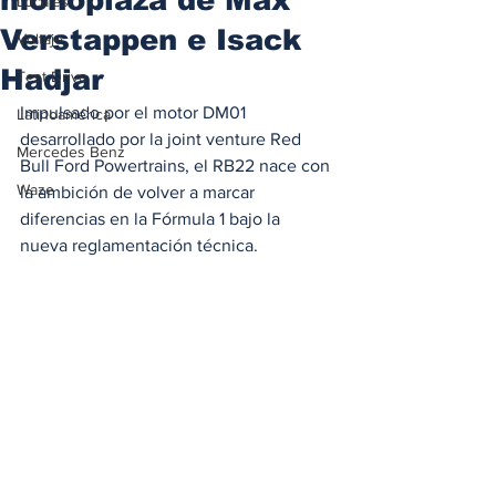
Locales
Verstappen e Isack
Voltaje
Hadjar
Test Drive
Impulsado por el motor DM01 
Latinoamérica
desarrollado por la joint venture Red 
Mercedes Benz
Bull Ford Powertrains, el RB22 nace con 
Waze
la ambición de volver a marcar 
diferencias en la Fórmula 1 bajo la 
nueva reglamentación técnica. 