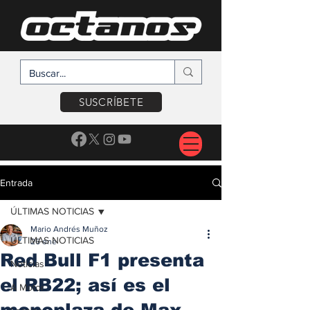
SUSCRÍBETE
Entrada
ÚLTIMAS NOTICIAS
Mario Andrés Muñoz
ÚLTIMAS NOTICIAS
26 ene
Red Bull F1 presenta
Noticias
el RB22; así es el
A Motor
monoplaza de Max