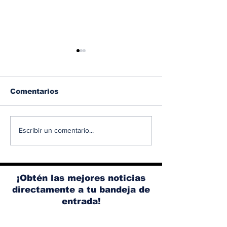
Comentarios
IEA prevé que los
Comprar un v
Escribir un comentario...
vehículos eléctricos
eléctrico en
representen el 29%
Colombia es 
de las ventas
vez más fácil
globales este año
cargarlo es e
¡Obtén las mejores noticias
verdadero de
directamente a tu bandeja de
entrada!