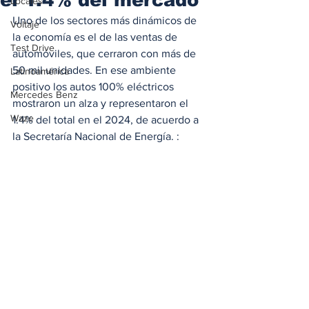
Locales
Uno de los sectores más dinámicos de 
Voltaje
la economía es el de las ventas de 
Test Drive
automóviles, que cerraron con más de 
50 mil unidades. En ese ambiente 
Latinoamérica
positivo los autos 100% eléctricos 
Mercedes Benz
mostraron un alza y representaron el 
Waze
1.4% del total en el 2024, de acuerdo a 
la Secretaría Nacional de Energía. :