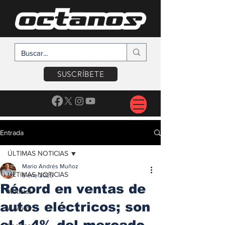
SUSCRÍBETE
Entrada
ÚLTIMAS NOTICIAS
Mario Andrés Muñoz
ÚLTIMAS NOTICIAS
6 ene 2025
Récord en ventas de
Noticias
autos eléctricos; son
A Motor
el 1.4% del mercado