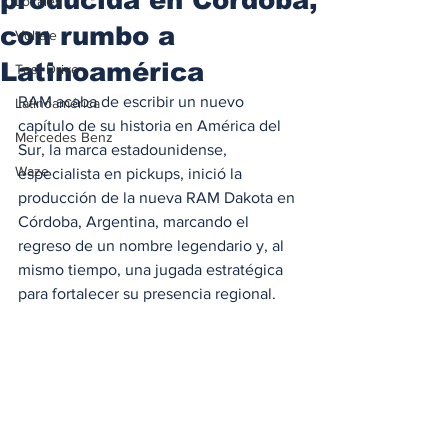
Locales
con rumbo a
Voltaje
Latinoamérica
Test Drive
RAM acaba de escribir un nuevo 
Latinoamérica
capítulo de su historia en América del 
Mercedes Benz
Sur, la marca estadounidense, 
Waze
especialista en pickups, inició la 
producción de la nueva RAM Dakota en 
Córdoba, Argentina, marcando el 
regreso de un nombre legendario y, al 
mismo tiempo, una jugada estratégica 
para fortalecer su presencia regional.