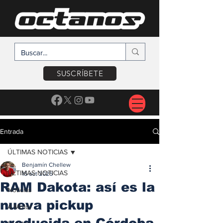
SUSCRÍBETE
Entrada
ÚLTIMAS NOTICIAS
Benjamín Chellew
ÚLTIMAS NOTICIAS
15 oct 2025
RAM Dakota: así es la
Noticias
nueva pickup
A Motor
producida en Córdoba,