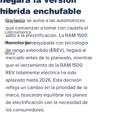
Locales
híbrida enchufable
Voltaje
Stellantis se suma a las automotrices 
Test Drive
que comienzan a tomar con cautela el 
Latinoamérica
salto a la electrificación. La RAM 1500 
Mercedes Benz
Ramcharger, equipada con tecnología 
de rango extendido (EREV), llegará al 
Waze
mercado antes de lo planeado, mientras 
que el lanzamiento de la RAM 1500 
REV totalmente eléctrica ha sido 
aplazado hasta 2026. Esta decisión 
refleja un cambio en la prioridad de la 
marca, buscando equilibrar los planes 
de electrificación con la necesidad de 
los consumidores.