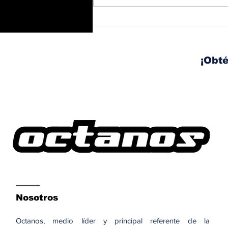
BMW y Spider-Man: La
controversia de la
publicidad en las
pantallas de tu auto
¡Obté
Nosotros
Octanos, medio líder y principal referente de la