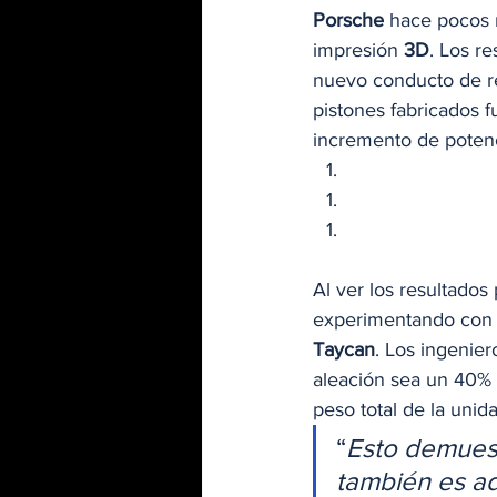
Porsche
 hace pocos 
impresión 
3D
. Los r
nuevo conducto de ref
pistones fabricados 
incremento de potenci
Al ver los resultados
experimentando con c
Taycan
. Los ingenie
aleación sea un 40% 
peso total de la unid
“
Esto demuest
también es a