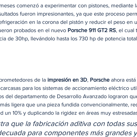
meses comenzó a experimentar con pistones, mediante la
esultados fueron impresionantes, ya que este proceso perm
rigeración en la corona del pistón y reducir el peso en 
fueron probados en el nuevo 
Porsche 911 GT2 RS
,
el cual 
a de 30hp, llevándolo hasta los 730 hp de potencia total
 prometedores de la 
impresión en 3D
, 
Porsche
 ahora está
arcasas para los sistemas de accionamiento eléctrico util
ros del departamento de Desarrollo Avanzado lograron que
más ligera que una pieza fundida convencionalmente, re
ad un 10% y duplicando la rigidez en áreas muy estresadas
ra que la fabricación aditiva con todas sus
decuada para componentes más grandes y