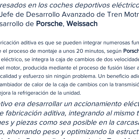
resados en los coches deportivos eléctric
 Jefe de Desarrollo Avanzado de Tren Motri
arrollo de 
Porsche
, 
Weissach
bricación aditiva es que se pueden integrar numerosas fu
ce el proceso de montaje a unos 20 minutos, según 
Porsc
eléctrico, se integra la caja de cambios de dos velocidad
el motor, producida mediante el proceso de fusión láser a
calidad y esfuerzo sin ningún problema. Un beneficio adic
cambiador de calor de la caja de cambios con la transmisió
ora la refrigeración de la unidad.  
tivo era desarrollar un accionamiento eléct
de fabricación aditiva, integrando al mismo 
nes y piezas como sea posible en la carcas
, ahorrando peso y optimizando la estruct