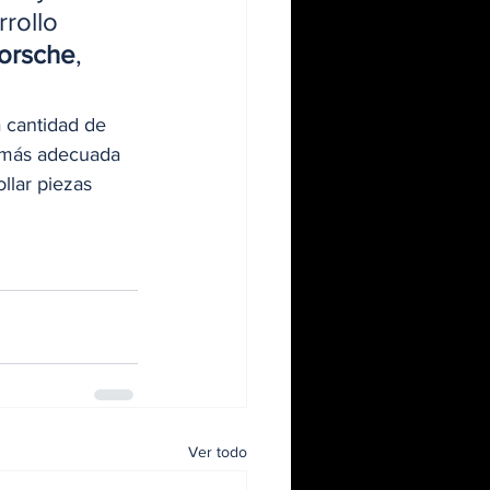
rollo 
orsche
, 
 cantidad de 
s más adecuada 
llar piezas 
Ver todo