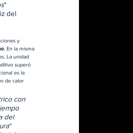
os
“
z del 
nciones y 
he
. En la misma 
es. La unidad 
ditivo superó 
ional es la 
n de calor 
rico con 
tiempo 
a del 
ura
“