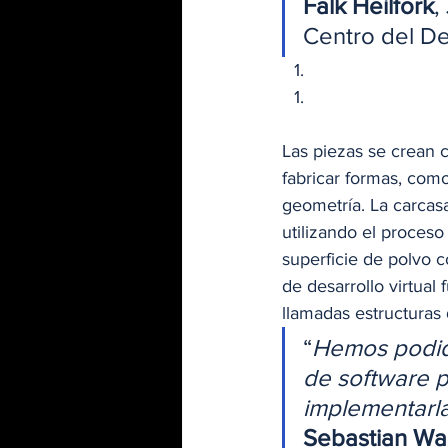
Falk Heilfork
,
Centro del De
Las piezas se crean c
fabricar formas, como
geometría. La carcasa
utilizando el proceso
superficie de polvo c
de desarrollo virtual 
llamadas estructuras 
“
Hemos podido
de software p
implementarla
Sebastian Wac