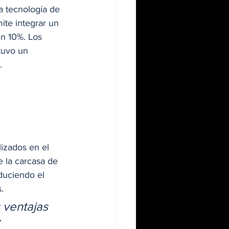
 tecnología de 
ite integrar un 
un 10%. Los 
tuvo un 
. 
 
izados en el 
 la carcasa de 
duciendo el 
.  
 ventajas 
 