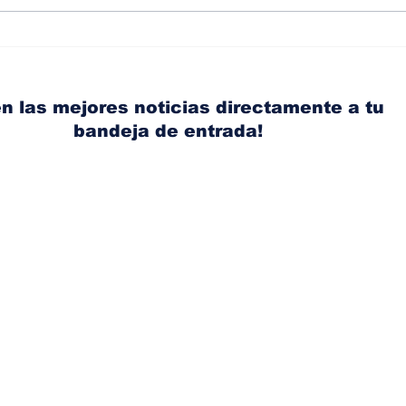
Albaisa deja la
RAM
dirección de diseño de
eli
Nissan, Matthew
mic
Weaver tomará su lugar
el s
n las mejores noticias directamente a tu
bandeja de entrada!