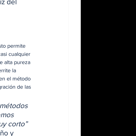
z del 
sto permite 
asi cualquier 
e alta pureza 
rrite la 
 en el método 
gración de las 
 métodos 
emos 
y corto”  
ño y 