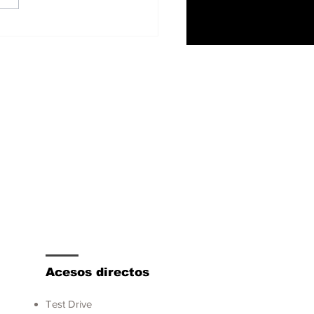
 1500 V8 Hemi
mina el sistema
rohíbrido eTorque y
tart/stop
Acesos directos
Test Drive