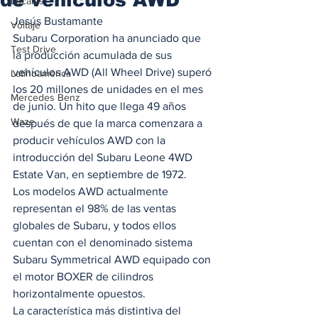
Locales
Jesús Bustamante 
Voltaje
Subaru Corporation ha anunciado que 
Test Drive
la producción acumulada de sus 
vehículos AWD (All Wheel Drive) superó 
Latinoamérica
los 20 millones de unidades en el mes 
Mercedes Benz
de junio. Un hito que llega 49 años 
Waze
después de que la marca comenzara a 
producir vehículos AWD con la 
introducción del Subaru Leone 4WD 
Estate Van, en septiembre de 1972. 
Los modelos AWD actualmente 
representan el 98% de las ventas 
globales de Subaru, y todos ellos 
cuentan con el denominado sistema 
Subaru Symmetrical AWD equipado con 
el motor BOXER de cilindros 
horizontalmente opuestos. 
La característica más distintiva del 