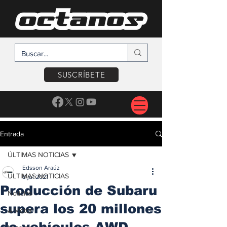
SUSCRÍBETE
Entrada
ÚLTIMAS NOTICIAS
Edsson Araúz
ÚLTIMAS NOTICIAS
8 jul 2021
Producción de Subaru
Noticias
supera los 20 millones
A Motor
de vehículos AWD