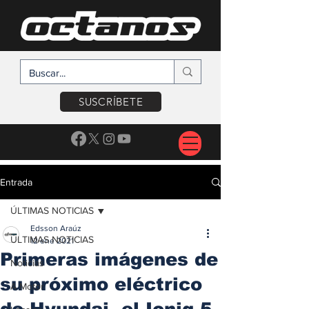
SUSCRÍBETE
Entrada
ÚLTIMAS NOTICIAS
Edsson Araúz
ÚLTIMAS NOTICIAS
12 ene 2021
Primeras imágenes de
Noticias
su próximo eléctrico
A Motor
de Hyundai, el Ioniq 5