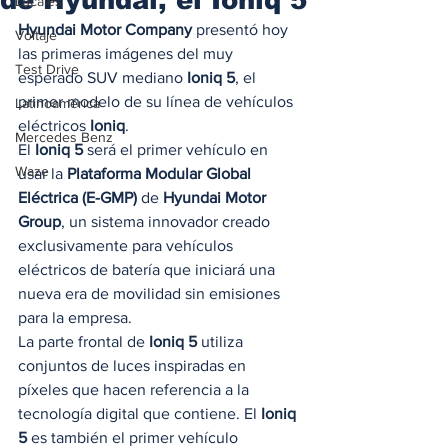
Locales
Hyundai Motor Company
 presentó hoy 
Voltaje
las primeras imágenes del muy 
Test Drive
esperado SUV mediano 
Ioniq 5
, el 
primer modelo de su línea de vehículos 
Latinoamérica
eléctricos 
Ioniq
. 
Mercedes Benz
El 
Ioniq 5
 será el primer vehículo en 
Waze
usar la 
Plataforma Modular Global 
Eléctrica (E-GMP)
 de 
Hyundai Motor 
Group
, un sistema innovador creado 
exclusivamente para vehículos 
eléctricos de batería que iniciará una 
nueva era de movilidad sin emisiones 
para la empresa. 
La parte frontal de 
Ioniq 5
 utiliza 
conjuntos de luces inspiradas en 
píxeles que hacen referencia a la 
tecnología digital que contiene. El
 Ioniq 
5 
es también el primer vehículo 