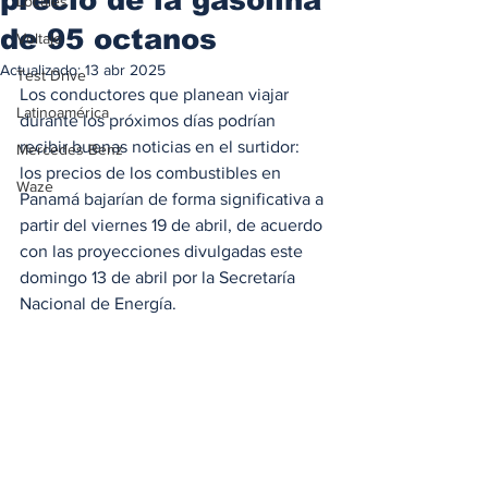
Locales
de 95 octanos
Voltaje
Actualizado:
13 abr 2025
Test Drive
Los conductores que planean viajar 
Latinoamérica
durante los próximos días podrían 
recibir buenas noticias en el surtidor: 
Mercedes Benz
los precios de los combustibles en 
Waze
Panamá bajarían de forma significativa a 
partir del viernes 19 de abril, de acuerdo 
con las proyecciones divulgadas este 
domingo 13 de abril por la Secretaría 
Nacional de Energía.