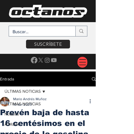
SUSCRÍBETE
Entrada
ÚLTIMAS NOTICIAS
Mario Andrés Muñoz
ÚLTIMAS NOTICIAS
13 abr 2025
Prevén baja de hasta
Noticias
16 centésimos en el
A Motor
precio de la gasolina